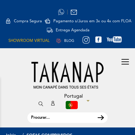
|
Compra Segura
Pagamento s/Juros em 3x ou 4x com FLOA
Entrega Agendada
SHOWROOM VIRTUAL
BLOG
Portugal