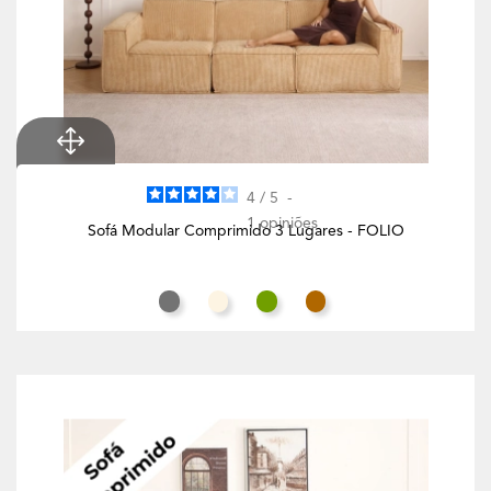
4
/
5
-
1
opiniões
Sofá Modular Comprimido 3 Lugares - FOLIO
Cinza Rato
Branco Creme
Verde Azeitona
Butternut