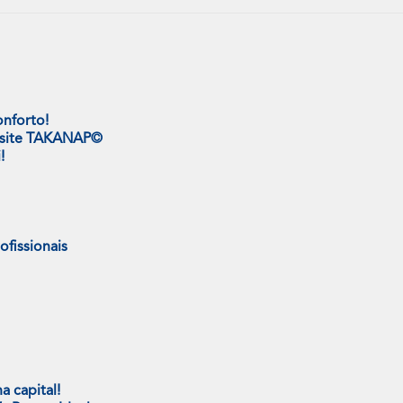
onforto!
o site TAKANAP©
!
fissionais
 capital!