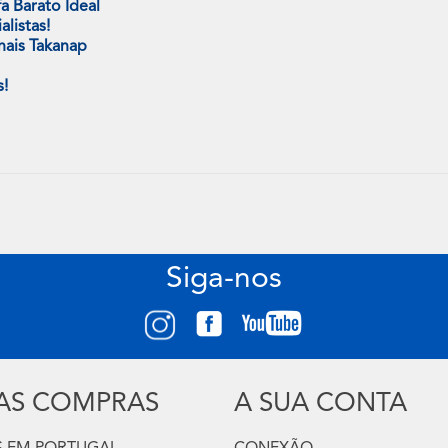
a Barato Ideal
listas!
nais Takanap
s!
Siga-nos
UAS COMPRAS
A SUA CONTA