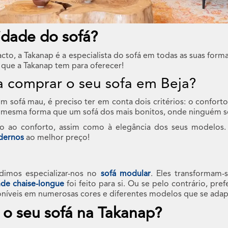
idade do sofá?
facto, a Takanap é a especialista do sofá em todas as suas form
 que a Takanap tem para oferecer!
a comprar o seu sofa em Beja?
 sofá mau, é preciso ter em conta dois critérios: o confort
 Da mesma forma que um sofá dos mais bonitos, onde ninguém s
nto ao conforto, assim como à elegância dos seus modelos.
dernos
ao melhor preço!
dimos especializar-nos no
sofá modular
. Eles transformam
nde chaise-longue
foi feito para si. Ou se pelo contrário, pre
oníveis em numerosas cores e diferentes modelos que se adap
 o seu sofá na Takanap?