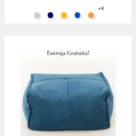
+4
Cinza Claro
Azul Noite
Mostarda
Azul Oceano
Terracota