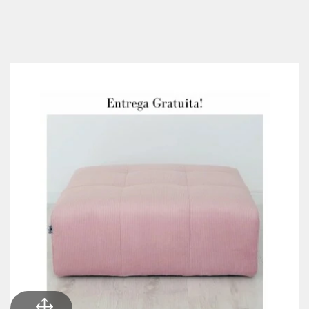
+9
Cinza Claro
Azul Turquesa
Tabaco
Preto
Cinzento