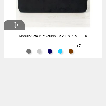
Modulo Sofa Puff Veludo - AMAROK ATELIER
+7
Cinza Rato
Cinza Claro
Azul Noite
Azul Turquesa
Chocolate
Procura um Puff de Sofa para apoiar os pés? Para dar um
toque de estilo ou com armazenamento interior? Veio ao
sítio certo!