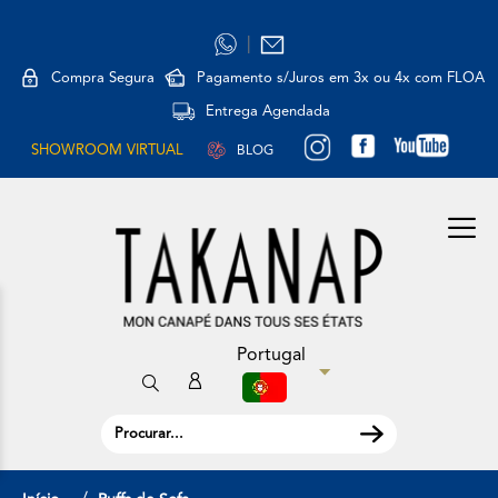
|
Compra Segura
Pagamento s/Juros em 3x ou 4x com FLOA
Entrega Agendada
SHOWROOM VIRTUAL
BLOG
Portugal