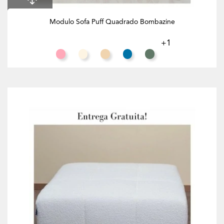
Modulo Sofa Puff Quadrado Bombazine
+1
Salmão
Branco Creme
Toffee
Azul Celeste
Eucalipto