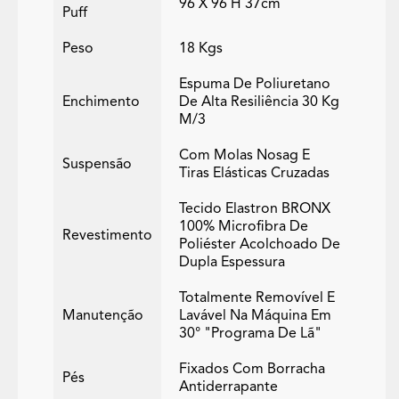
96 X 96 H 37cm
Puff
Peso
18 Kgs
Espuma De Poliuretano
Enchimento
De Alta Resiliência 30 Kg
M/3
Com Molas Nosag E
Suspensão
Tiras Elásticas Cruzadas
Tecido Elastron BRONX
100% Microfibra De
Revestimento
Poliéster Acolchoado De
Dupla Espessura
Totalmente Removível E
Manutenção
Lavável Na Máquina Em
30° "programa De Lã"
Fixados Com Borracha
Pés
Antiderrapante