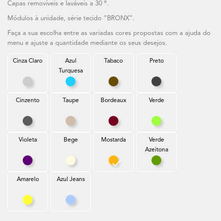
Capas removíveis e laváveis a 30 º.
Módulos à unidade, série tecido “BRONX”.
Faça a sua escolha entre as variadas cores propostas com a ajuda do
menu e ajuste a quantidade mediante os seus desejos.
Cinza Claro
Azul
Tabaco
Preto
Turquesa
Cinza Claro
Azul Turquesa
Tabaco
Preto
Cinzento
Taupe
Bordeaux
Verde
Cinzento
Taupe
Bordeaux
Verde
Violeta
Bege
Mostarda
Verde
Azeitona
Violeta
Bege
Mostarda
Verde Azeitona
Amarelo
Azul Jeans
Amarelo
Azul Jeans