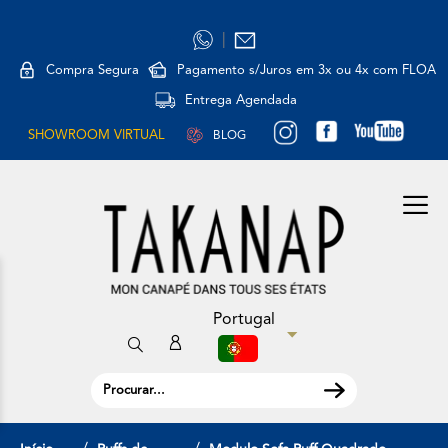
|
Compra Segura
Pagamento s/Juros em 3x ou 4x com FLOA
Entrega Agendada
SHOWROOM VIRTUAL
BLOG
Portugal