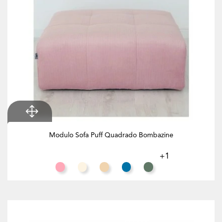
Modulo Sofa Puff Quadrado Bombazine
+1
Salmão
Branco Creme
Toffee
Azul Celeste
Eucalipto