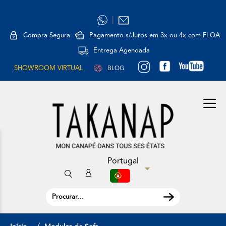
|
Compra Segura
Pagamento s/Juros em 3x ou 4x com FLOA
Entrega Agendada
SHOWROOM VIRTUAL
BLOG
Portugal