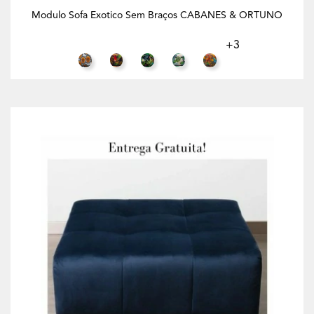
Modulo Sofa Exotico Sem Braços CABANES & ORTUNO
+3
Papaya beige
Tucan caqui
Exotic azul
Adan marina
Animales mostaza