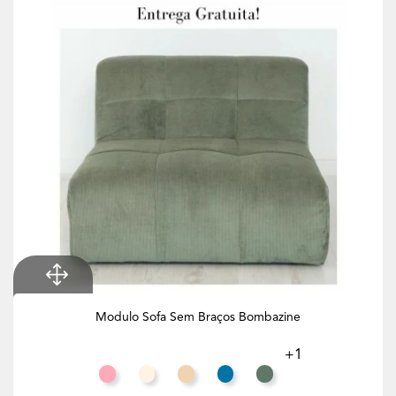
Modulo Sofa Sem Braços Bombazine
+1
Salmão
Branco Creme
Toffee
Azul Celeste
Eucalipto