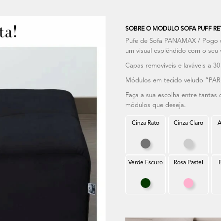
SOBRE O MODULO SOFA PUFF RE
Pufe de Sofa PANAMAX / Pogo um 
um visual esplêndido com o seu 
Capas removíveis e laváveis a 30 
Módulos em tecido veludo “PARI
Faça a sua escolha entre tantas
módulos que deseja.
Cinza Rato
Cinza Claro
A
Cinza Rato
Cinza Cla
Verde Escuro
Rosa Pastel
Verde Escuro
Rosa Past