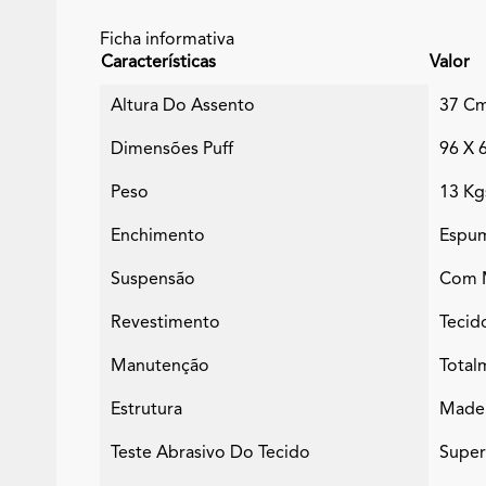
Ficha informativa
Características
Valor
Altura Do Assento
37 C
Dimensões Puff
96 X 
Peso
13 Kg
Enchimento
Espum
Suspensão
Com M
Revestimento
Tecid
Manutenção
Total
Estrutura
Madei
Teste Abrasivo Do Tecido
Super