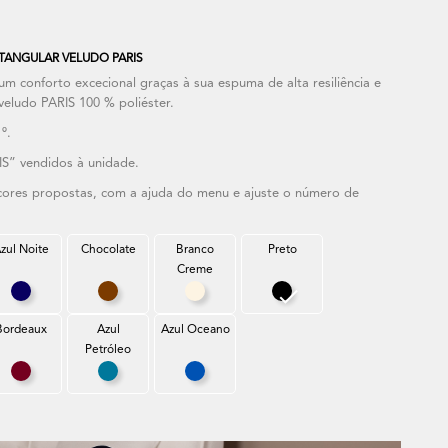
TANGULAR VELUDO PARIS
conforto excecional graças à sua espuma de alta resiliência e
veludo PARIS 100 % poliéster.
º.
S” vendidos à unidade.
 cores propostas, com a ajuda do menu e ajuste o número de
zul Noite
Chocolate
Branco
Preto
Creme
ro
Azul Noite
Chocolate
Branco Creme
Preto
Bordeaux
Azul
Azul Oceano
Petróleo
el
Bordeaux
Azul Petróleo
Azul Oceano