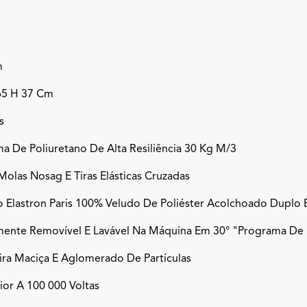
m
65 H 37 Cm
s
a De Poliuretano De Alta Resiliência 30 Kg M/3
olas Nosag E Tiras Elásticas Cruzadas
o Elastron Paris 100% Veludo De Poliéster Acolchoado Duplo 
mente Removível E Lavável Na Máquina Em 30° "programa De 
ra Maciça E Aglomerado De Partículas
ior A 100 000 Voltas