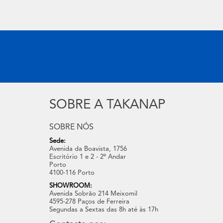
SOBRE A TAKANAP
SOBRE NÓS
Sede:
Avenida da Boavista, 1756
Escritório 1 e 2 - 2º Andar
Porto
4100-116 Porto
SHOWROOM:
Avenida Sobrão 214 Meixomil
4595-278 Paços de Ferreira
Segundas a Sextas das 8h até às 17h