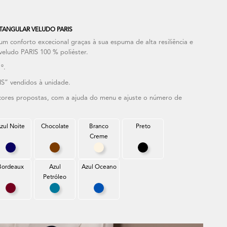
TANGULAR VELUDO PARIS
conforto excecional graças à sua espuma de alta resiliência e
veludo PARIS 100 % poliéster.
º.
S” vendidos à unidade.
 cores propostas, com a ajuda do menu e ajuste o número de
zul Noite
Chocolate
Branco
Preto
Creme
ro
Azul Noite
Chocolate
Branco Creme
Preto
Bordeaux
Azul
Azul Oceano
Petróleo
el
Bordeaux
Azul Petróleo
Azul Oceano