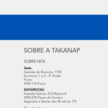
SOBRE A TAKANAP
SOBRE NÓS
Sede:
Avenida da Boavista, 1756
Escritório 1 e 2 - 2º Andar
Porto
4100-116 Porto
SHOWROOM:
Avenida Sobrão 214 Meixomil
4595-278 Paços de Ferreira
Segundas a Sextas das 8h até às 17h