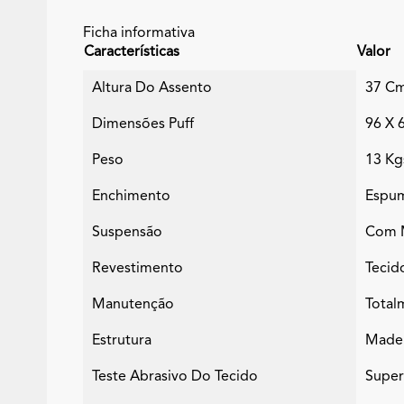
Ficha informativa
Características
Valor
Altura Do Assento
37 C
Dimensões Puff
96 X 
Peso
13 Kg
Enchimento
Espum
Suspensão
Com M
Revestimento
Tecid
Manutenção
Total
Estrutura
Madei
Teste Abrasivo Do Tecido
Super