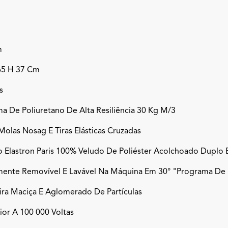
m
65 H 37 Cm
s
a De Poliuretano De Alta Resiliência 30 Kg M/3
olas Nosag E Tiras Elásticas Cruzadas
o Elastron Paris 100% Veludo De Poliéster Acolchoado Duplo 
mente Removível E Lavável Na Máquina Em 30° "programa De 
ra Maciça E Aglomerado De Partículas
ior A 100 000 Voltas