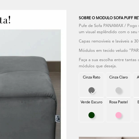
SOBRE O MODULO SOFA PUFF RE
Pufe de Sofa PANAMAX / Pogo um 
um visual esplêndido com o seu 
Capas removíveis e laváveis a 30 
Módulos em tecido veludo “PARI
Faça a sua escolha entre tantas
módulos que deseja.
Cinza Rato
Cinza Claro
A
Cinza Rato
Cinza Cla
Verde Escuro
Rosa Pastel
Verde Escuro
Rosa Past