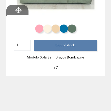
Salmão
Branco Creme
Toffee
Azul Celeste
Eucalipto
Out of stock
Modulo Sofa Sem Braços Bombazine
+7