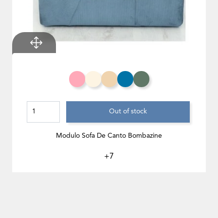
Salmão
Branco Creme
Toffee
Azul Celeste
Eucalipto
Out of stock
Modulo Sofa De Canto Bombazine
+7