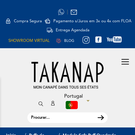
|
Compra Segura
Pagamento s/Juros em 3x ou 4x com FLOA
Entrega Agendada
SHOWROOM VIRTUAL
BLOG
Portugal