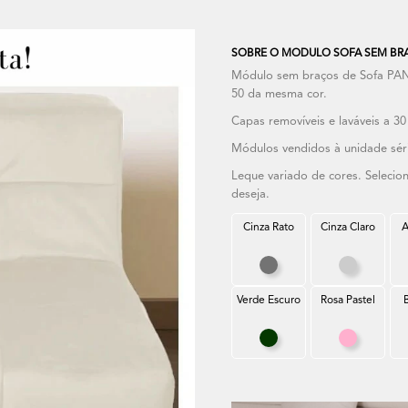
SOBRE O MODULO SOFA SEM BRA
Módulo sem braços de Sofa PA
50 da mesma cor.
Capas removíveis e laváveis a 30
Módulos vendidos à unidade séri
Leque variado de cores. Seleci
deseja.
Cinza Rato
Cinza Claro
A
Cinza Rato
Cinza Cla
Verde Escuro
Rosa Pastel
Verde Escuro
Rosa Past