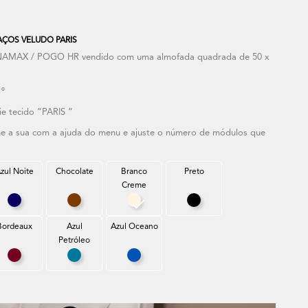
ÇOS VELUDO PARIS
NAMAX / POGO HR vendido com uma almofada quadrada de 50 x
 º
e tecido “PARIS “
one a sua com a ajuda do menu e ajuste o número de módulos que
zul Noite
Chocolate
Branco
Preto
Creme
ro
Azul Noite
Chocolate
Branco Creme
Preto
Bordeaux
Azul
Azul Oceano
Petróleo
el
Bordeaux
Azul Petróleo
Azul Oceano