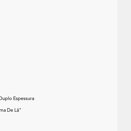
 Duplo Espessura
ama De Lã"