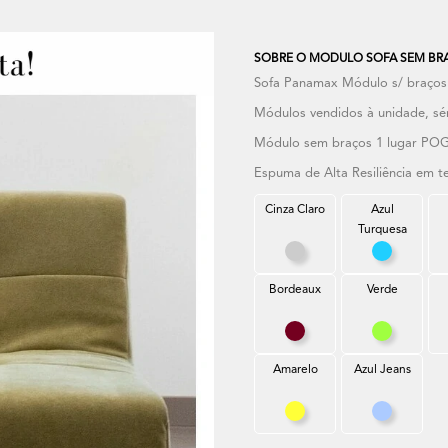
SOBRE O MODULO SOFA SEM BR
Sofa Panamax Módulo s/ braços
Módulos vendidos à unidade, sé
Módulo sem braços 1 lugar PO
Espuma de Alta Resiliência em t
Cinza Claro
Azul
Turquesa
Cinza Claro
Azul Turq
Bordeaux
Verde
Bordeaux
Verde
Amarelo
Azul Jeans
Amarelo
Azul Jean