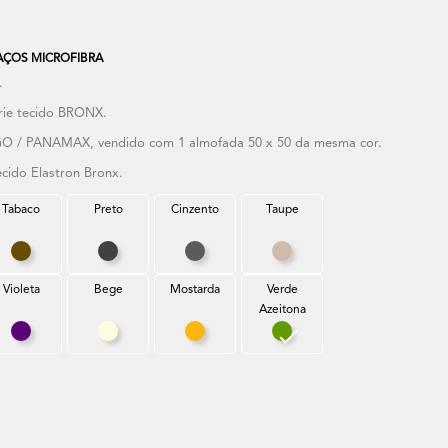
AÇOS MICROFIBRA
.
rie tecido BRONX.
GO / PANAMAX, vendido com 1 almofada 50 x 50 da mesma cor.
ecido Elastron Bronx.
Tabaco
Preto
Cinzento
Taupe
uesa
Tabaco
Preto
Cinzento
Taupe
Violeta
Bege
Mostarda
Verde
Azeitona
Violeta
Bege
Mostarda
Verde Azeitona
s