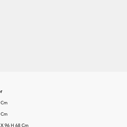
fa Puff Retangular Microfibra
Modulo Sofa De Canto G
Microfibra
+23
+23
or
 Cm
 Cm
 X 96 H 68 Cm