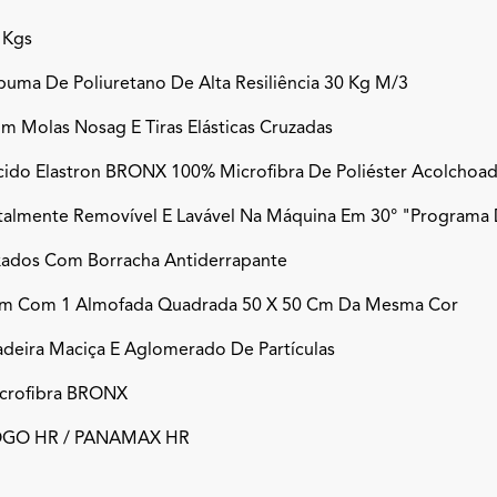
 Kgs
puma De Poliuretano De Alta Resiliência 30 Kg M/3
m Molas Nosag E Tiras Elásticas Cruzadas
cido Elastron BRONX 100% Microfibra De Poliéster Acolchoa
talmente Removível E Lavável Na Máquina Em 30° "programa 
xados Com Borracha Antiderrapante
m Com 1 Almofada Quadrada 50 X 50 Cm Da Mesma Cor
deira Maciça E Aglomerado De Partículas
crofibra BRONX
GO HR / PANAMAX HR