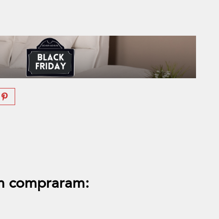
s
m compraram: