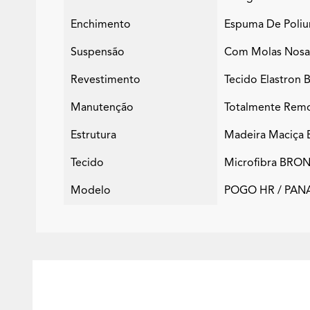
Enchimento
Espuma De Poliur
Suspensão
Com Molas Nosag 
Revestimento
Tecido Elastron
Manutenção
Totalmente Remo
Estrutura
Madeira Maciça 
Tecido
Microfibra BRO
Modelo
POGO HR / PA