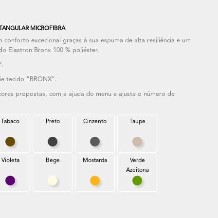
TANGULAR MICROFIBRA
conforto excecional graças à sua espuma de alta resiliência e um
do Elastron Bronx 100 % poliéster.
º.
rie tecido “BRONX“.
 cores propostas, com a ajuda do menu e ajuste o número de
Tabaco
Preto
Cinzento
Taupe
uesa
Tabaco
Preto
Cinzento
Taupe
Violeta
Bege
Mostarda
Verde
Azeitona
Violeta
Bege
Mostarda
Verde Azeitona