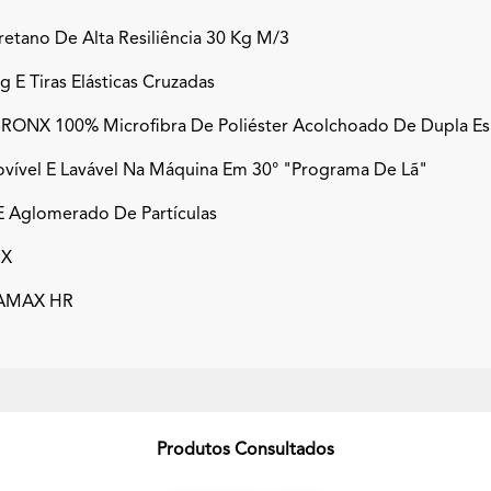
etano De Alta Resiliência 30 Kg M/3
E Tiras Elásticas Cruzadas
 BRONX 100% Microfibra De Poliéster Acolchoado De Dupla E
vível E Lavável Na Máquina Em 30° "programa De Lã"
E Aglomerado De Partículas
NX
NAMAX HR
Produtos Consultados