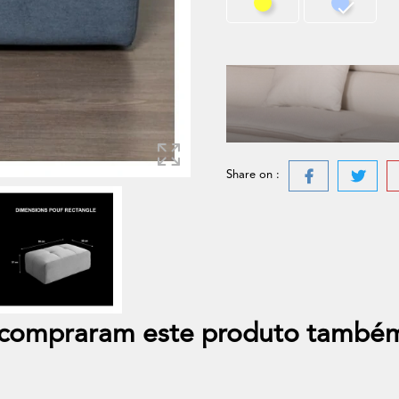
Amarelo
Azul Jean
Share on :
e compraram este produto també