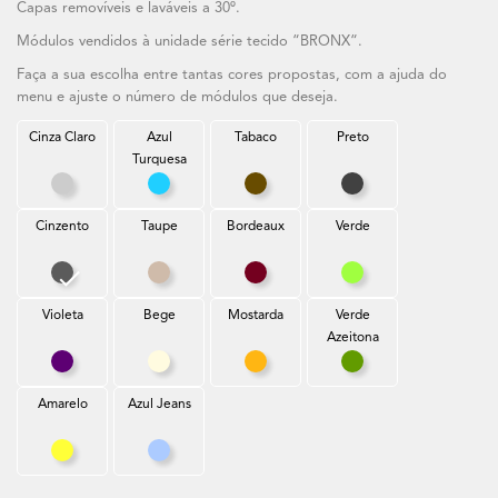
Capas removíveis e laváveis a 30º.
Módulos vendidos à unidade série tecido “BRONX“.
Faça a sua escolha entre tantas cores propostas, com a ajuda do
menu e ajuste o número de módulos que deseja.
Cinza Claro
Azul
Tabaco
Preto
Turquesa
Cinza Claro
Azul Turquesa
Tabaco
Preto
Cinzento
Taupe
Bordeaux
Verde
Cinzento
Taupe
Bordeaux
Verde
Violeta
Bege
Mostarda
Verde
Azeitona
Violeta
Bege
Mostarda
Verde Azeitona
Amarelo
Azul Jeans
Amarelo
Azul Jeans