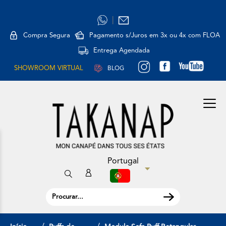
|
Compra Segura
Pagamento s/Juros em 3x ou 4x com FLOA
Entrega Agendada
SHOWROOM VIRTUAL
BLOG
Portugal