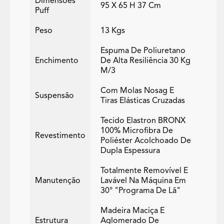
Dimensões
95 X 65 H 37 Cm
Puff
Peso
13 Kgs
Espuma De Poliuretano
Enchimento
De Alta Resiliência 30 Kg
M/3
Com Molas Nosag E
Suspensão
Tiras Elásticas Cruzadas
Tecido Elastron BRONX
100% Microfibra De
Revestimento
Poliéster Acolchoado De
Dupla Espessura
Totalmente Removível E
Manutenção
Lavável Na Máquina Em
30° "programa De Lã"
Madeira Maciça E
Estrutura
Aglomerado De