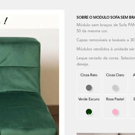
SOBRE O MODULO SOFA SEM BRA
Módulo sem braços de Sofa PA
50 da mesma cor.
Capas removíveis e laváveis a 30
Módulos vendidos à unidade séri
Leque variado de cores. Seleci
deseja.
Cinza Rato
Cinza Claro
A
Cinza Rato
Cinza Cla
Verde Escuro
Rosa Pastel
Verde Escuro
Rosa Past