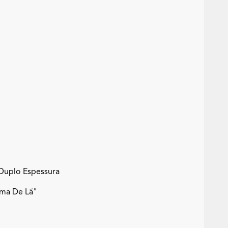
 Duplo Espessura
ama De Lã"