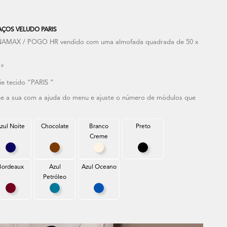
ÇOS VELUDO PARIS
NAMAX / POGO HR vendido com uma almofada quadrada de 50 x
 º
e tecido “PARIS “
one a sua com a ajuda do menu e ajuste o número de módulos que
zul Noite
Chocolate
Branco
Preto
Creme
ro
Azul Noite
Chocolate
Branco Creme
Preto
Bordeaux
Azul
Azul Oceano
Petróleo
el
Bordeaux
Azul Petróleo
Azul Oceano