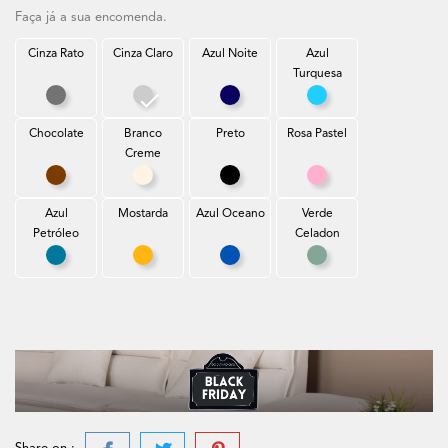
Faça já a sua encomenda.
Cinza Rato
Cinza Claro
Azul Noite
Azul
Turquesa
Cinza Rato
Cinza Claro
Azul Noite
Azul Turquesa
Chocolate
Branco
Preto
Rosa Pastel
Creme
Chocolate
Branco Creme
Preto
Rosa Pastel
Azul
Mostarda
Azul Oceano
Verde
Petróleo
Celadon
Azul Petróleo
Mostarda
Azul Oceano
Verde Celadon