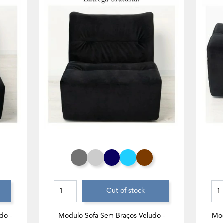
urquesa
hocolate
Cinza Rato
Cinza Claro
Azul Noite
Azul Turquesa
Chocolate
Out of stock
do -
Modulo Sofa Sem Braços Veludo -
Mod