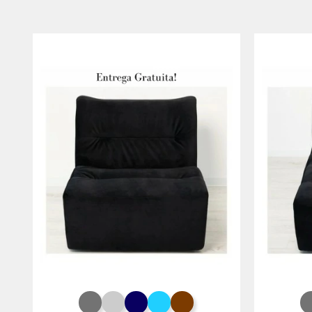
Cinza Rato
Cinza Claro
Azul Noite
Azul Turquesa
Chocolate