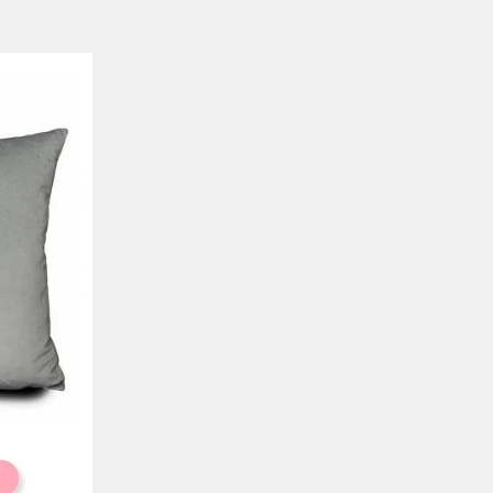
ite
ocolate
Salmão