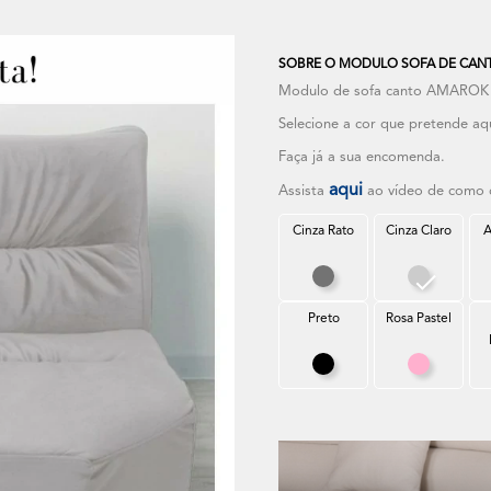
SOBRE O MODULO SOFA DE CANT
Modulo de sofa canto AMAROK A
Selecione a cor que pretende aq
Faça já a sua encomenda.
aqui
Assista
ao vídeo de como c
Cinza Rato
Cinza Claro
A
Cinza Rato
Cinza Cla
Preto
Rosa Pastel
Preto
Rosa Past