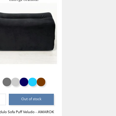
Cinza Rato
Cinza Claro
Azul Noite
Azul Turquesa
Chocolate
Out of stock
ulo Sofa Puff Veludo - AMAROK