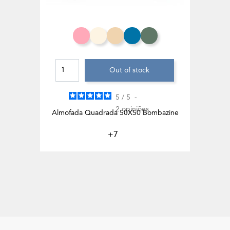
Salmão
Branco Creme
Toffee
Azul Celeste
Eucalipto
Out of stock
5
/
5
-
2
opiniões
Almofada Quadrada 50X50 Bombazine
+7