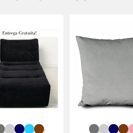
Cinza Rato
Cinza Claro
Azul Noite
Azul Turquesa
Chocolate
Cinza Rato
Cinza Claro
Azul No
Ch