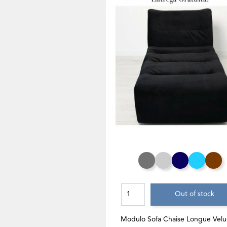
Cinza Rato
Cinza Claro
Azul Noite
Azul T
C
Out of stock
Modulo Sofa Chaise Longue Velu