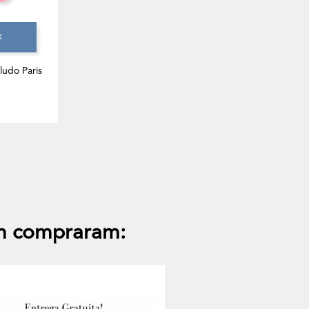
k
udo Paris
m compraram: