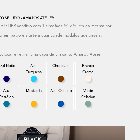
O VELUDO - AMAROK ATELIER
TELIER vendido com 1 almofada 50 x 50 cm da mesma cor.
ui em baixo e ajuste a quantidade módulos que deseja.
olocar e retirar uma capa de um canto Amarok Atelier.
zul Noite
Azul
Chocolate
Branco
Turquesa
Creme
ro
Azul Noite
Azul Turquesa
Chocolate
Branco Creme
Azul
Mostarda
Azul Oceano
Verde
Petróleo
Celadon
el
Azul Petróleo
Mostarda
Azul Oceano
Verde Celadon