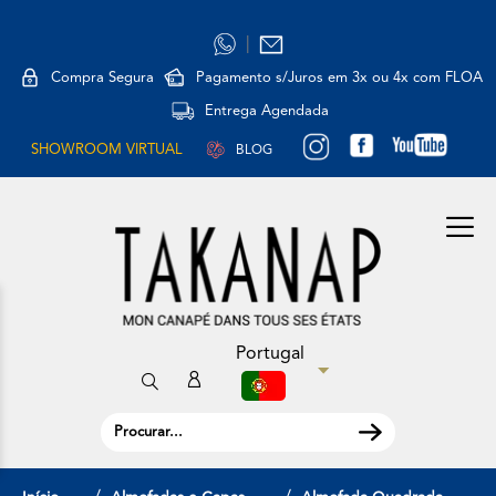
|
Compra Segura
Pagamento s/Juros em 3x ou 4x com FLOA
Entrega Agendada
SHOWROOM VIRTUAL
BLOG
Portugal