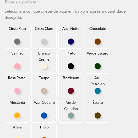
fibras de poliéster.
Selecione a cor que pretende aqui em baixo e ajuste a quantidade
desejada.
Cinza Rato
Cinza Claro
Azul Noite
Chocolate
Cinza Rato
Cinza Claro
Azul Noite
Chocolate
Salmão
Branco
Preto
Verde Escuro
Creme
Salmão
Branco Creme
Preto
Verde Escuro
Rosa Pastel
Taupe
Bordeaux
Azul
Petróleo
Rosa Pastel
Taupe
Bordeaux
Azul Petróleo
Mostarda
Azul Oceano
Verde
Ébano
Celadon
Mostarda
Azul Oceano
Verde Celadon
Ébano
Areia
Tijolo