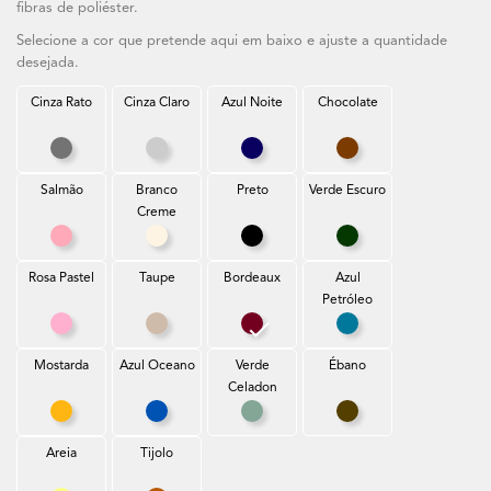
fibras de poliéster.
Selecione a cor que pretende aqui em baixo e ajuste a quantidade
desejada.
Cinza Rato
Cinza Claro
Azul Noite
Chocolate
Cinza Rato
Cinza Claro
Azul Noite
Chocolate
Salmão
Branco
Preto
Verde Escuro
Creme
Salmão
Branco Creme
Preto
Verde Escuro
Rosa Pastel
Taupe
Bordeaux
Azul
Petróleo
Rosa Pastel
Taupe
Bordeaux
Azul Petróleo
Mostarda
Azul Oceano
Verde
Ébano
Celadon
Mostarda
Azul Oceano
Verde Celadon
Ébano
Areia
Tijolo