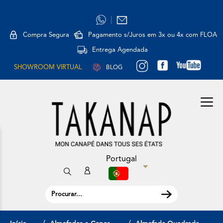
|
Compra Segura
Pagamento s/Juros em 3x ou 4x com FLOA
Entrega Agendada
SHOWROOM VIRTUAL
BLOG
Portugal