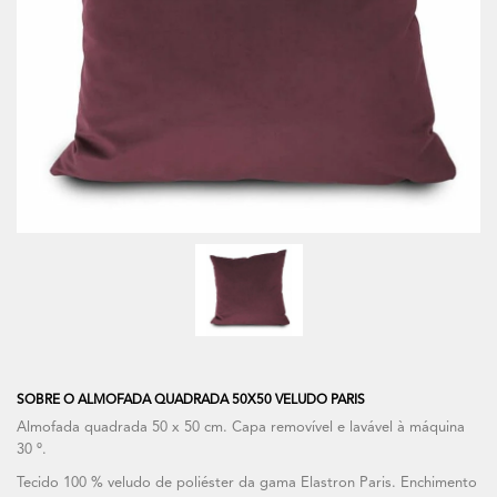
SOBRE O ALMOFADA QUADRADA 50X50 VELUDO PARIS
Almofada quadrada 50 x 50 cm. Capa removível e lavável à máquina
30 º.
Tecido 100 % veludo de poliéster da gama Elastron Paris. Enchimento