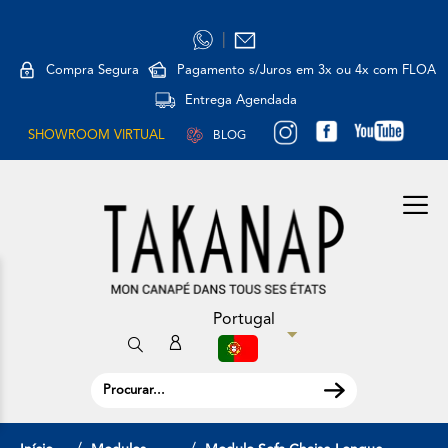
|
Compra Segura
Pagamento s/Juros em 3x ou 4x com FLOA
Entrega Agendada
SHOWROOM VIRTUAL
BLOG
Portugal