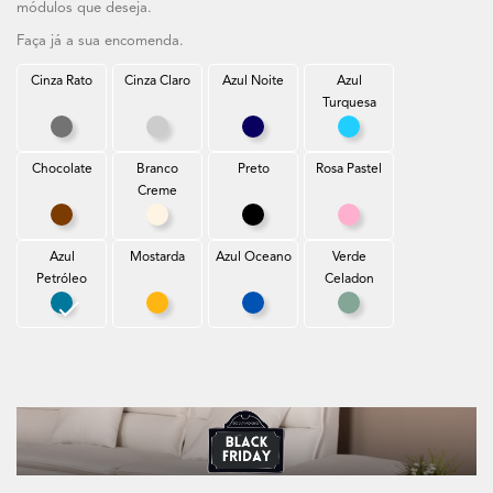
módulos que deseja.
Faça já a sua encomenda.
Cinza Rato
Cinza Claro
Azul Noite
Azul
Turquesa
Cinza Rato
Cinza Claro
Azul Noite
Azul Turquesa
Chocolate
Branco
Preto
Rosa Pastel
Creme
Chocolate
Branco Creme
Preto
Rosa Pastel
Azul
Mostarda
Azul Oceano
Verde
Petróleo
Celadon
Azul Petróleo
Mostarda
Azul Oceano
Verde Celadon