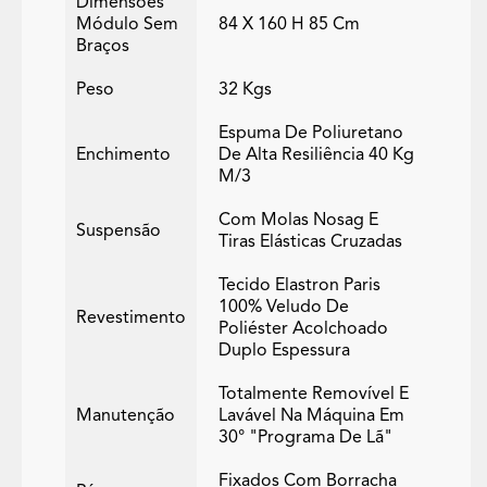
Dimensões
Módulo Sem
84 X 160 H 85 Cm
Braços
Peso
32 Kgs
Espuma De Poliuretano
Enchimento
De Alta Resiliência 40 Kg
M/3
Com Molas Nosag E
Suspensão
Tiras Elásticas Cruzadas
Tecido Elastron Paris
100% Veludo De
Revestimento
Poliéster Acolchoado
Duplo Espessura
Totalmente Removível E
Manutenção
Lavável Na Máquina Em
30° "programa De Lã"
Fixados Com Borracha