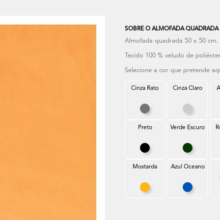
SOBRE O ALMOFADA QUADRADA 5
Almofada quadrada 50 x 50 cm. C
Tecido 100 % veludo de poliéster
Selecione a cor que pretende aq
Cinza Rato
Cinza Claro
A
Cinza Rato
Cinza Cla
Preto
Verde Escuro
R
Preto
Verde Esc
Mostarda
Azul Oceano
Mostarda
Azul Oce