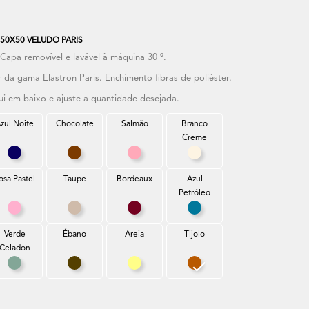
0X50 VELUDO PARIS
apa removível e lavável à máquina 30 º.
 da gama Elastron Paris. Enchimento fibras de poliéster.
ui em baixo e ajuste a quantidade desejada.
zul Noite
Chocolate
Salmão
Branco
Creme
ro
Azul Noite
Chocolate
Salmão
Branco Creme
osa Pastel
Taupe
Bordeaux
Azul
Petróleo
uro
Rosa Pastel
Taupe
Bordeaux
Azul Petróleo
Verde
Ébano
Areia
Tijolo
Celadon
ano
Verde Celadon
Ébano
Areia
Tijolo