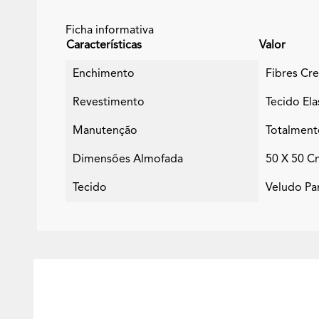
Ficha informativa
Características
Valor
Enchimento
Fibres Cr
Revestimento
Tecido El
Manutenção
Totalment
Dimensões Almofada
50 X 50 C
Tecido
Veludo Par