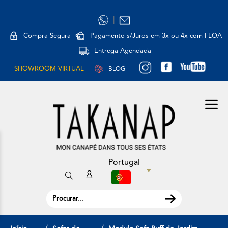
|
Compra Segura
Pagamento s/Juros em 3x ou 4x com FLOA
Entrega Agendada
SHOWROOM VIRTUAL
BLOG
Portugal