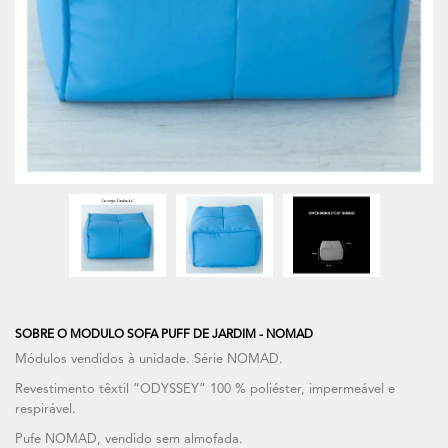
SOBRE O MODULO SOFA PUFF DE JARDIM - NOMAD
Módulos vendidos à unidade. Série NOMAD.
Revestimento têxtil “ODYSSEY” 100 % poliéster, impermeável e
respirável.
Pufe NOMAD, vendido sem almofada.