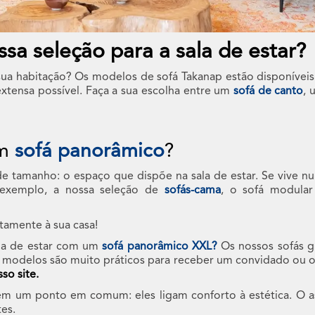
sa seleção para a sala de estar?
 sua habitação? Os modelos de sofá Takanap estão disponíveis 
tensa possível. Faça a sua escolha entre um
sofá de canto
, 
um
sofá panorâmico
?
 de tamanho: o espaço que dispõe na sala de estar. Se vive 
 exemplo, a nossa seleção de
sofás-cama
, o sofá modula
tamente à sua casa!
sala de estar com um
sofá panorâmico XXL?
Os nossos sofás g
s modelos são muito práticos para receber um convidado ou 
so site.
um ponto em comum: eles ligam conforto à estética. O ass
tes.