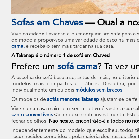
Sofas em Chaves
— Qual a nos
Vive na cidade flaviense e quer adquirir um sofá para a
de modo a propor-vos uma variedade de escolha mais ex
cama,
e receba-o sem mais tardar na sua casa.
A Takanap é o número 1 de sofá em Chaves!
Prefere um
sofá cama
? Talvez 
A escolha do sofá baseia-se, antes de mais, no critério
modelos mais compactos e práticos. Descubra, por
individualmente um ou dois
módulos sem braços
.
Os modelos de
sofás menores Takanap
ajustam-se perfei
Vive numa casa maior e o seu objetivo é vestir a sua 
canto convertíveis
são um excelente investimento. Este
fechar de olhos.
Não hesite, encontrá-lo-á a todos no nos
Independentemente do modelo que escolheu, todos têm 
reconhecidos como ideais pela maioria dos nossos clien