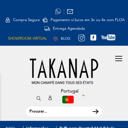
|
Compra Segura
Pagamento s/Juros em 3x ou 4x com FLOA
Entrega Agendada
SHOWROOM VIRTUAL
BLOG
Portugal