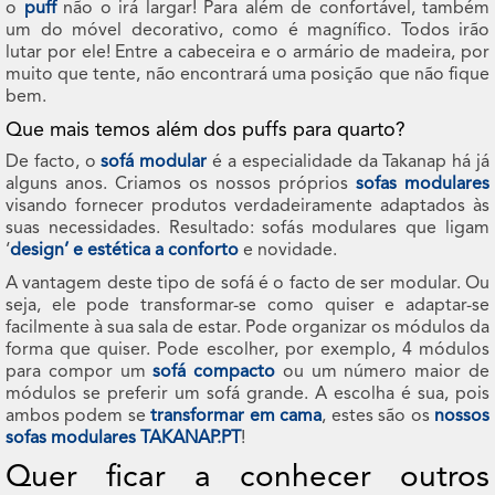
o
puff
não o irá largar! Para além de confortável, também
um do móvel decorativo, como é magnífico. Todos irão
lutar por ele! Entre a cabeceira e o armário de madeira, por
muito que tente, não encontrará uma posição que não fique
bem.
Que mais temos além dos puffs para quarto?
De facto, o
sofá modular
é a especialidade da Takanap há já
alguns anos. Criamos os nossos próprios
sofas modulares
visando fornecer produtos verdadeiramente adaptados às
suas necessidades. Resultado: sofás modulares que ligam
‘
design’ e estética a conforto
e novidade.
A vantagem deste tipo de sofá é o facto de ser modular. Ou
seja, ele pode transformar-se como quiser e adaptar-se
facilmente à sua sala de estar. Pode organizar os módulos da
forma que quiser. Pode escolher, por exemplo, 4 módulos
para compor um
sofá compacto
ou um número maior de
módulos se preferir um sofá grande. A escolha é sua, pois
ambos podem se
transformar em cama
, estes são os
nossos
sofas modulares TAKANAP.PT
!
Quer ficar a conhecer outros