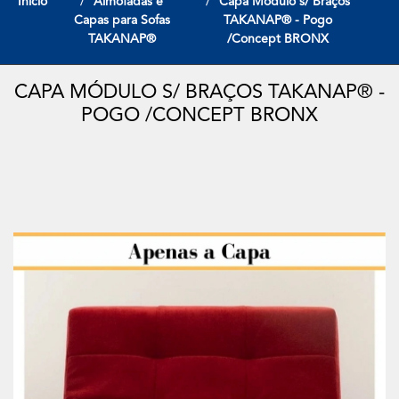
Início
Almofadas e
Capa Módulo s/ Braços
Capas para Sofas
TAKANAP® - Pogo
TAKANAP®
/Concept BRONX
CAPA MÓDULO S/ BRAÇOS TAKANAP® -
POGO /CONCEPT BRONX