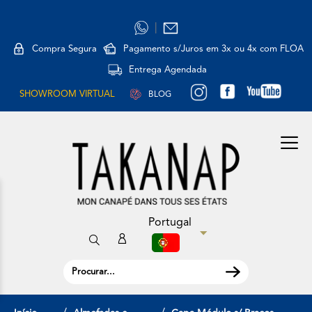
|
Compra Segura
Pagamento s/Juros em 3x ou 4x com FLOA
Entrega Agendada
SHOWROOM VIRTUAL
BLOG
Portugal