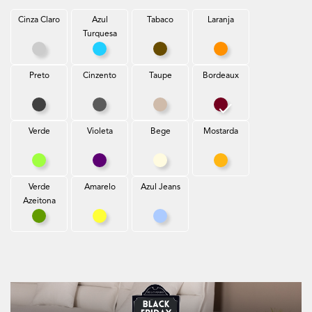
Cinza Claro
Azul
Tabaco
Laranja
Turquesa
Cinza Claro
Azul Turquesa
Tabaco
Laranja
Preto
Cinzento
Taupe
Bordeaux
Preto
Cinzento
Taupe
Bordeaux
Verde
Violeta
Bege
Mostarda
Verde
Violeta
Bege
Mostarda
Verde
Amarelo
Azul Jeans
Azeitona
Verde Azeitona
Amarelo
Azul Jeans