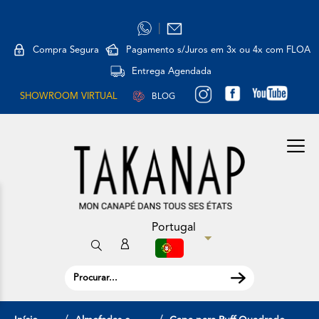
|
Compra Segura
Pagamento s/Juros em 3x ou 4x com FLOA
Entrega Agendada
SHOWROOM VIRTUAL
BLOG
Portugal