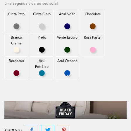
uma segunda vida ao seu sofá!
Cinza Rato
Cinza Claro
Azul Noite
Chocolate
Cinza Rato
Cinza Claro
Azul Noite
Chocolate
Branco
Preto
Verde Escuro
Rosa Pastel
Creme
Branco Creme
Preto
Verde Escuro
Rosa Pastel
Bordeaux
Azul
Azul Oceano
Petróleo
Bordeaux
Azul Petróleo
Azul Oceano
Share on :