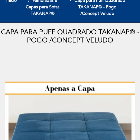
Início
Almofadas e
Capa para Puff Quadrado
Capas para Sofas
TAKANAP® - Pogo
TAKANAP®
/Concept Veludo
CAPA PARA PUFF QUADRADO TAKANAP® -
POGO /CONCEPT VELUDO