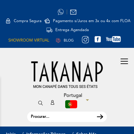
|
Compra Segura
Pagamento s/Juros em 3x ou 4x com FLOA
Entrega Agendada
SHOWROOM VIRTUAL
BLOG
Portugal