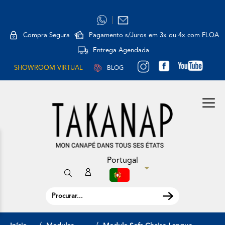
|
Compra Segura
Pagamento s/Juros em 3x ou 4x com FLOA
Entrega Agendada
SHOWROOM VIRTUAL
BLOG
Portugal