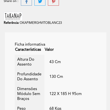
Share on :
Referência
OKAPIMERGHVITOBLANC23
Ficha informativa
Características
Valor
Altura Do
43 Cm
Assento
Profundidade
130 Cm
Do Assento
Dimensões
Módulo Sem
122 X 185 H 95cm
Braços
Peso
68 Kgs