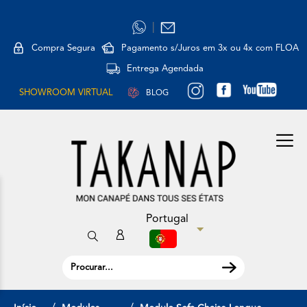
|
Compra Segura
Pagamento s/Juros em 3x ou 4x com FLOA
Entrega Agendada
SHOWROOM VIRTUAL
BLOG
Portugal