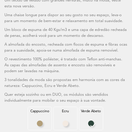
Um tecido de veludo com grandes nervuras, muito na moda, veste
esta nova versão.
Uma chaise longue para dispor ao seu gosto no seu espaço, leva-o
para um momento de bem-estar e relaxamento em total suavidade.
Um bloco de espuma de 40 Kgs/m3 e uma capa de edredão recheada
de penas, acolherá você para um momento de descanso.
A almofada do encosto, recheada com flocos de espuma e fibras ocas
para a suavidade, apoia-se numa almofada de espuma removível.
O revestimento 100% poliéster, é tratado com Teflon anti-manchas.
As capas das almofadas de assento e encosto são removíveis e
podem ser lavadas na máquina.
3 tonalidades da moda são propostas em harmonia com as cores da
natureza: Cappuccino, Ecru e Verde Abeto.
Quer esteja sozinho ou em DUO, os módulos são vendidos
individualmente para mobilar o seu espaço à sua vontade.
Cappuccino
Ecru
Verde Abeto
Cappuccino
Ecru
Verde Abeto