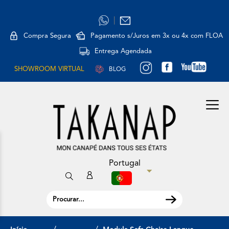
|
Compra Segura
Pagamento s/Juros em 3x ou 4x com FLOA
Entrega Agendada
SHOWROOM VIRTUAL
BLOG
Portugal