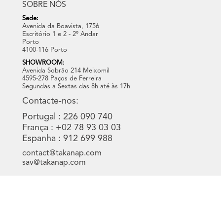
SOBRE NÓS
Sede:
Avenida da Boavista, 1756
Escritório 1 e 2 - 2º Andar
Porto
4100-116 Porto
SHOWROOM:
Avenida Sobrão 214 Meixomil
4595-278 Paços de Ferreira
Segundas a Sextas das 8h até às 17h
Contacte-nos:
Portugal : 226 090 740
França : +02 78 93 03 03
Espanha : 912 699 988
contact@takanap.com
sav@takanap.com