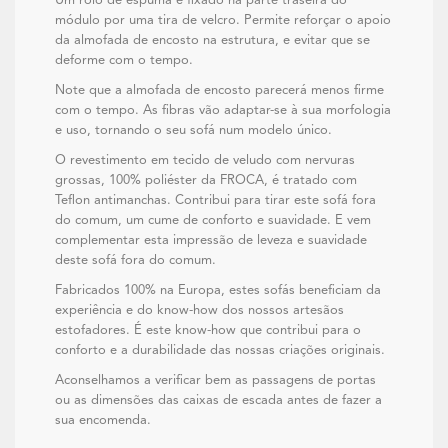
Um rolo de espuma é fixado na parte traseira do
módulo por uma tira de velcro. Permite reforçar o apoio
da almofada de encosto na estrutura, e evitar que se
deforme com o tempo.
Note que a almofada de encosto parecerá menos firme
com o tempo. As fibras vão adaptar-se à sua morfologia
e uso, tornando o seu sofá num modelo único.
O revestimento em tecido de veludo com nervuras
grossas, 100% poliéster da FROCA, é tratado com
Teflon antimanchas. Contribui para tirar este sofá fora
do comum, um cume de conforto e suavidade. E vem
complementar esta impressão de leveza e suavidade
deste sofá fora do comum.
Fabricados 100% na Europa, estes sofás beneficiam da
experiência e do know-how dos nossos artesãos
estofadores. É este know-how que contribui para o
conforto e a durabilidade das nossas criações originais.
Aconselhamos a verificar bem as passagens de portas
ou as dimensões das caixas de escada antes de fazer a
sua encomenda.