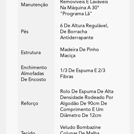
Removíveis E Laváveis
Manutenção
Na Máquina A 30°
"programa Lã"
6 De Altura Regulável,
Pés
De Borracha
Antiderrapante
Madeira De Pinho
Estrutura
Maciça
Enchimento
1/3 De Espuma E 2/3
Almofadas
Fibras
De Encosto
Rolo De Espuma De Alta
Densidade Rodeado Por
Reforço
Algodão De 90cm De
Comprimento E Um
Diâmetro De 12cm
Veludo Bombazine
Tecido
Colunas De Malha