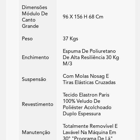
Dimensões
Módulo De
96 X 156 H 68 Cm
Canto
Grande
Peso
37 Kgs
Espuma De Poliuretano
Enchimento
De Alta Resiliência 30 Kg
M/3
Com Molas Nosag E
Suspensão
Tiras Elásticas Cruzadas
Tecido Elastron Paris
100% Veludo De
Revestimento
Poliéster Acolchoado
Duplo Espessura
Totalmente Removível E
Manutenção
Lavável Na Máquina Em
30° "programa De Lã"