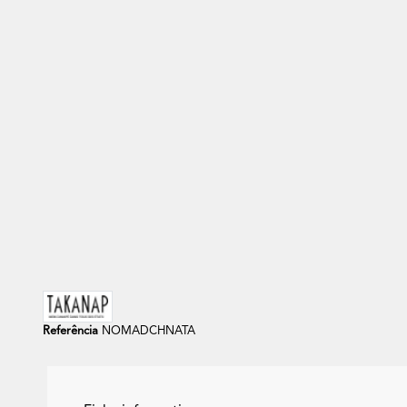
Out of stock
Sofa De Jardim Modular - NOMAD
Capa
ODYSSEY
+13
Referência
NOMADCHNATA