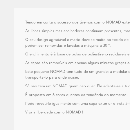
Tendo em conta o sucesso que tivemos com o NOMAD exterio
As linhas simples mas acolhedoras continuam presentes, mas
O seu design agradável e macio deve-se muito ao tecido de a
podem ser removidas e lavadas à máquina a 30 °.
O enchimento é à base de bolas de poliestireno recicláveis 
As capas são removíveis em apenas alguns minutos graças a
Este pequeno NOMAD tem tudo de um grande: a modularidade
transportá-lo para onde quiser.
Só não tem um NOMAD quem não quer. Ele adapta-se a tudo. E
É proposto em 6 cores quentes da tendência do momento.
Pode revesti-lo igualmente com uma capa exterior e instalá-lo
Viva a liberdade com o NOMAD !