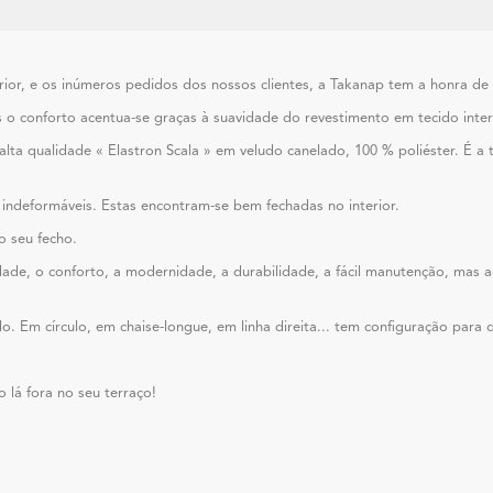
r, e os inúmeros pedidos dos nossos clientes, a Takanap tem a honra de
 o conforto acentua-se graças à suavidade do revestimento em tecido inter
lta qualidade « Elastron Scala » em veludo canelado, 100 % poliéster. É a
e indeformáveis. Estas encontram-se bem fechadas no interior.
o seu fecho.
, o conforto, a modernidade, a durabilidade, a fácil manutenção, mas a
m círculo, em chaise-longue, em linha direita... tem configuração para q
 lá fora no seu terraço!