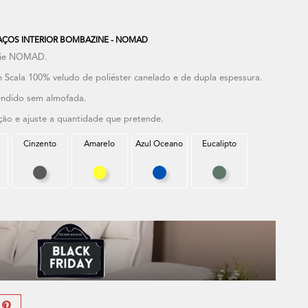
ÇOS INTERIOR BOMBAZINE - NOMAD
érie NOMAD.
 Scala 100% veludo de poliéster canelado e de dupla espessura.
ndido sem almofada.
eção e ajuste a quantidade que pretende.
Cinzento
Amarelo
Azul Oceano
Eucalipto
to
Cinzento
Amarelo
Azul Oceano
Eucalipto