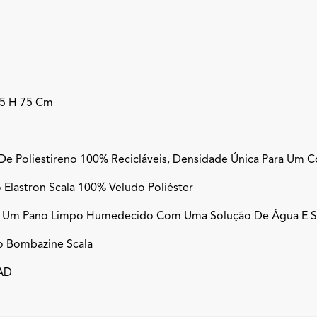
m
m
85 H 75 Cm
De Poliestireno 100% Recicláveis, Densidade Única Para Um C
 Elastron Scala 100% Veludo Poliéster
r Um Pano Limpo Humedecido Com Uma Solução De Água E Sa
o Bombazine Scala
AD