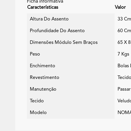
Ficha informativa
Características
Valor
Altura Do Assento
33 C
Profundidade Do Assento
60 C
Dimensões Módulo Sem Braços
65 X 
Peso
7 Kgs
Enchimento
Bolas 
Revestimento
Tecido
Manutenção
Passa
Tecido
Velud
Modelo
NOM