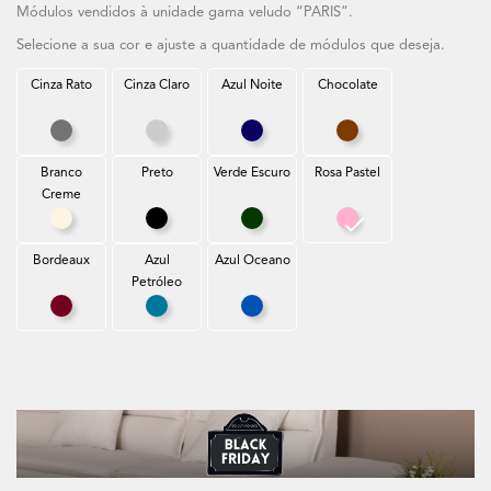
Módulos vendidos à unidade gama veludo “PARIS“.
Selecione a sua cor e ajuste a quantidade de módulos que deseja.
Cinza Rato
Cinza Claro
Azul Noite
Chocolate
Cinza Rato
Cinza Claro
Azul Noite
Chocolate
Branco
Preto
Verde Escuro
Rosa Pastel
Creme
Branco Creme
Preto
Verde Escuro
Rosa Pastel
Bordeaux
Azul
Azul Oceano
Petróleo
Bordeaux
Azul Petróleo
Azul Oceano