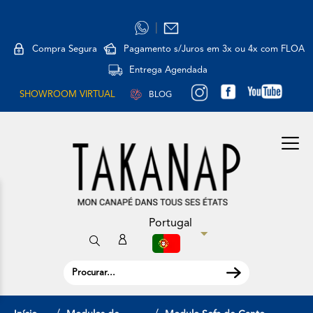
|
Compra Segura
Pagamento s/Juros em 3x ou 4x com FLOA
Entrega Agendada
SHOWROOM VIRTUAL
BLOG
Portugal