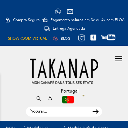
|
Compra Segura
Pagamento s/Juros em 3x ou 4x com FLOA
Entrega Agendada
SHOWROOM VIRTUAL
BLOG
Portugal