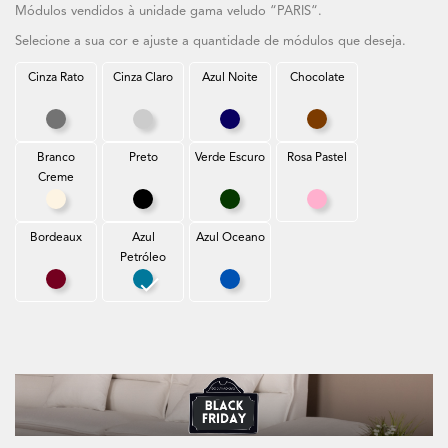
Módulos vendidos à unidade gama veludo “PARIS“.
Selecione a sua cor e ajuste a quantidade de módulos que deseja.
Cinza Rato
Cinza Claro
Azul Noite
Chocolate
Cinza Rato
Cinza Claro
Azul Noite
Chocolate
Branco
Preto
Verde Escuro
Rosa Pastel
Creme
Branco Creme
Preto
Verde Escuro
Rosa Pastel
Bordeaux
Azul
Azul Oceano
Petróleo
Bordeaux
Azul Petróleo
Azul Oceano