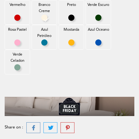
Vermelho
Branco
Preto
Verde Escuro
Creme
Vermelho
Branco Creme
Preto
Verde Escuro
Rosa Pastel
Azul
Mostarda
Azul Oceano
Petróleo
Rosa Pastel
Azul Petróleo
Mostarda
Azul Oceano
Verde
Celadon
Verde Celadon
Share on :