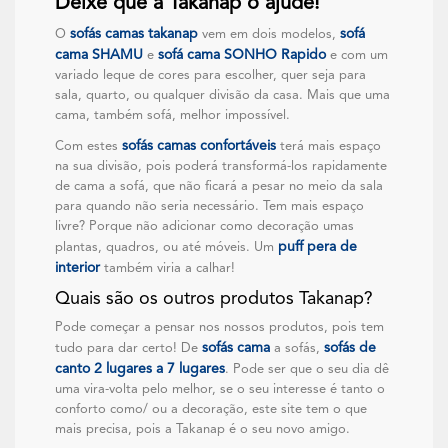
Deixe que a Takanap o ajude!
sofás camas takanap
sofá
O
vem em dois modelos,
cama SHAMU
sofá cama SONHO Rapido
e
e com um
variado leque de cores para escolher, quer seja para
sala, quarto, ou qualquer divisão da casa. Mais que uma
cama, também sofá, melhor impossível.
sofás camas confortáveis
Com estes
terá mais espaço
na sua divisão, pois poderá transformá-los rapidamente
de cama a sofá, que não ficará a pesar no meio da sala
para quando não seria necessário. Tem mais espaço
livre? Porque não adicionar como decoração umas
puff pera de
plantas, quadros, ou até móveis. Um
interior
também viria a calhar!
Quais são os outros produtos Takanap?
Pode começar a pensar nos nossos produtos, pois tem
sofás cama
sofás de
tudo para dar certo! De
a sofás,
canto 2 lugares a 7 lugares
. Pode ser que o seu dia dê
uma vira-volta pelo melhor, se o seu interesse é tanto o
conforto como/ ou a decoração, este site tem o que
mais precisa, pois a Takanap é o seu novo amigo.