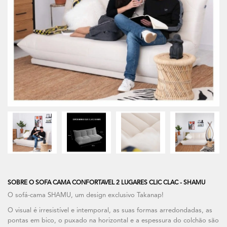
SOBRE O SOFA CAMA CONFORTAVEL 2 LUGARES CLIC CLAC - SHAMU
O sofá-cama SHAMU, um design exclusivo Takanap!
O visual é irresistível e intemporal, as suas formas arredondadas, as
pontas em bico, o puxado na horizontal e a espessura do colchão são