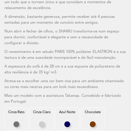
um todo que o tornam único e que convidam a momentos de
relaxamento de excelência.
A dimensão, bastante generosa, permite receber até 4 pessoas
sentadas para um momento de convívio entre amigos.
Num abrir e fechar de olhos, o SHAMU transforma-se num espaço
para dormir, confortável e elegante e sem a necessidade de
configurar a divisão.
O revestimento é em veludo PARIS 100% poliéster ELASTRON e a sua
textura é de uma suavidade incomparável e de fácil manutenção.
A espessura do sofá é de 28 cm e a sua espuma de poliuretano de
alta resiliência é de 35 kg/ m3.
Atreva-se a escolher uma cor bem viva para um ambiente vitaminado
ou cores mais neutras para um look mais escandinavo.
Mais um modelo com a assinatura Takanap. Concebido e fabricado
em Portugal.
Cinza Rato
Cinza Claro
Azul Noite
Chocolate
Cinza Rato
Cinza Claro
Azul Noite
Chocolate