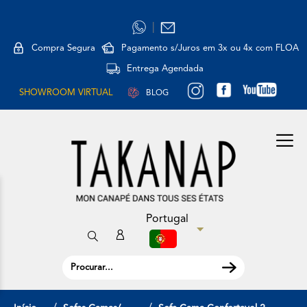
|
Compra Segura
Pagamento s/Juros em 3x ou 4x com FLOA
Entrega Agendada
SHOWROOM VIRTUAL
BLOG
Portugal