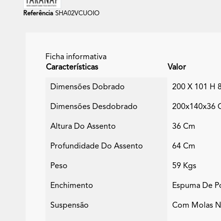
Referência
SHA02VCUOIO
Ficha informativa
Características
Valor
Dimensões Dobrado
200 X 101 H 
Dimensões Desdobrado
200x140x36 C
Altura Do Assento
36 Cm
Profundidade Do Assento
64 Cm
Peso
59 Kgs
Enchimento
Espuma De Po
Suspensão
Com Molas No