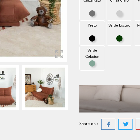
Cinza Rato
Cinza Claro
A
Cinza Rato
Cinza Cla
Preto
Verde Escuro
R
Preto
Verde Esc
Verde
Celadon
Verde Celadon
Share on :