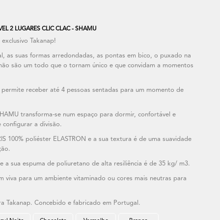
L 2 LUGARES CLIC CLAC - SHAMU
exclusivo Takanap!
oral, as suas formas arredondadas, as pontas em bico, o puxado na
lchão são um todo que o tornam único e que convidam a momentos
 permite receber até 4 pessoas sentadas para um momento de
 SHAMU transforma-se num espaço para dormir, confortável e
configurar a divisão.
IS 100% poliéster ELASTRON e a sua textura é de uma suavidade
ção.
 a sua espuma de poliuretano de alta resiliência é de 35 kg/ m3.
m viva para um ambiente vitaminado ou cores mais neutras para
a Takanap. Concebido e fabricado em Portugal.