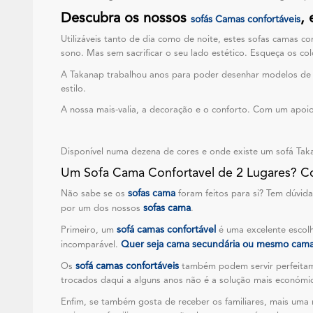
Descubra os nossos
,
sofás Camas confortáveis
Utilizáveis tanto de dia como de noite, estes sofas camas c
sono. Mas sem sacrificar o seu lado estético. Esqueça os col
A Takanap trabalhou anos para poder desenhar modelos d
estilo.
A nossa mais-valia, a decoração e o conforto. Com um apoio 
Disponível numa dezena de cores e onde existe um sofá Takan
Um Sofa Cama Confortavel de 2 Lugares? 
sofas cama
Não sabe se os
foram feitos para si? Tem dúvida
sofas cama
por um dos nossos
.
sofá camas confortável
Primeiro, um
é uma excelente escol
Quer seja cama secundária ou mesmo cama p
incomparável.
sofá camas confortáveis
Os
também podem servir perfeitame
trocados daqui a alguns anos não é a solução mais económi
Enfim, se também gosta de receber os familiares, mais um