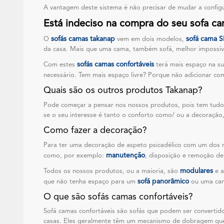
A vantagem deste sistema é não precisar de mudar a config
Está indeciso na compra do seu sofa ca
sofás camas takanap
sofá cama
O
vem em dois modelos,
da casa. Mais que uma cama, também sofá, melhor impossív
sofás camas confortáveis
Com estes
terá mais espaço na su
necessário. Tem mais espaço livre? Porque não adicionar c
Quais são os outros produtos Takanap?
Pode começar a pensar nos nossos produtos, pois tem tudo
se o seu interesse é tanto o conforto como/ ou a decoração,
Como fazer a decoração?
Para ter uma decoração de aspeto psicadélico com um dos n
manutenção
como, por exemplo:
, disposição e remoção de
modulares
Todos os nossos produtos, ou a maioria, são
e 
sofá panorâmico
que não tenha espaço para um
ou uma cama
O que são sofás camas confortáveis?
Sofá camas confortáveis são sofás que podem ser convertid
casas. Eles geralmente têm um mecanismo de dobragem que p