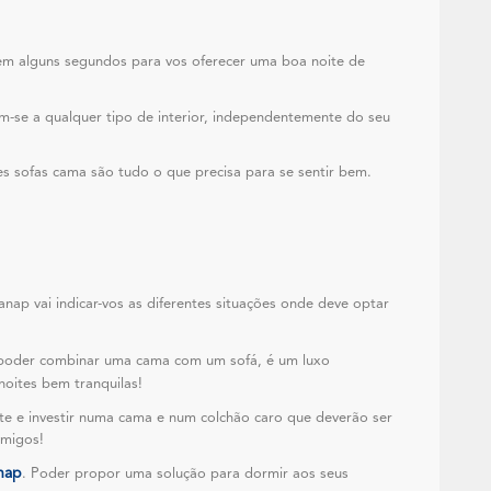
e em alguns segundos para vos oferecer uma boa noite de
am-se a qualquer tipo de interior, independentemente do seu
es sofas cama são tudo o que precisa para se sentir bem.
nap vai indicar-vos as diferentes situações onde deve optar
 poder combinar uma cama com um sofá, é um luxo
oites bem tranquilas!
te e investir numa cama e num colchão caro que deverão ser
amigos!
nap
. Poder propor uma solução para dormir aos seus