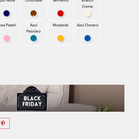
zul Noite
Chocolate
Vermelho
Branco
Creme
ro
Azul Noite
Chocolate
Vermelho
Branco Creme
osa Pastel
Azul
Mostarda
Azul Oceano
Petróleo
uro
Rosa Pastel
Azul Petróleo
Mostarda
Azul Oceano