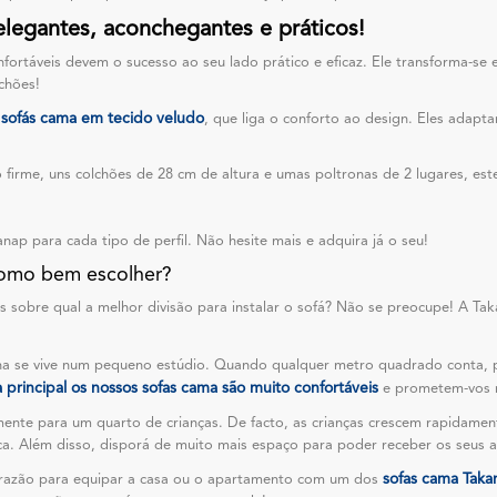
 elegantes, aconchegantes e práticos!
onfortáveis devem o sucesso ao seu lado prático e eficaz. Ele transforma-s
chões!
sofás cama em tecido veludo
e
, que liga o conforto ao design. Eles adapt
firme, uns colchões de 28 cm de altura e umas poltronas de 2 lugares, est
ap para cada tipo de perfil. Não hesite mais e adquira já o seu!
Como bem escolher?
s sobre qual a melhor divisão para instalar o sofá? Não se preocupe! A Taka
ha se vive num pequeno estúdio. Quando qualquer metro quadrado conta,
rincipal os nossos sofas cama são muito confortáveis
e prometem-vos n
nte para um quarto de crianças. De facto, as crianças crescem rapidamen
ca. Além disso, disporá de muito mais espaço para poder receber os seus 
sofas cama Taka
a razão para equipar a casa ou o apartamento com um dos