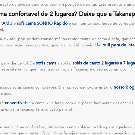
uração da divisão para o colocar em posição de deitar. Este produto é um
ma confortavel de 2 lugares? Deixe que a Takanap
 SHAMU
sofá cama SONHO Rapido
e
e com um variado leque de cores para
el.
a divisão, pois poderá transformá-los rapidamente de cama a sofá, que não
puff pera de inte
omo decoração umas plantas, quadros, ou até móveis. Um
sofás cama
sofás de canto 2 lugares a 7 lug
 para dar certo! De
a sofás,
 este site tem o que mais precisa, pois a Takanap é o seu novo amigo.
nosso blog
ossos sofás camas confortáveis Shamu, aconselho-o a visitar o
 capas.
convertíveis
até
em cama, que farão com que possa facilmente deslocar os
 extra, a takanap terá solução para si!
os numa cama confortável, oferecendo uma solução prática para aqueles qu
ermite que a parte inferior do sofá seja puxada para fora e convertida 