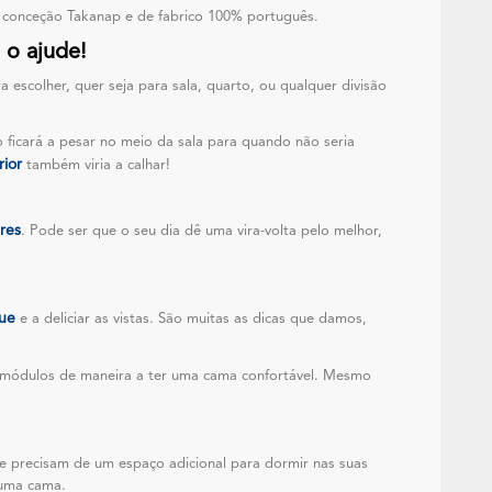
a conceção Takanap e de fabrico 100% português.
 o ajude!
 escolher, quer seja para sala, quarto, ou qualquer divisão
 ficará a pesar no meio da sala para quando não seria
rior
também viria a calhar!
ares
. Pode ser que o seu dia dê uma vira-volta pelo melhor,
ue
e a deliciar as vistas. São muitas as dicas que damos,
 módulos de maneira a ter uma cama confortável. Mesmo
e precisam de um espaço adicional para dormir nas suas
numa cama.