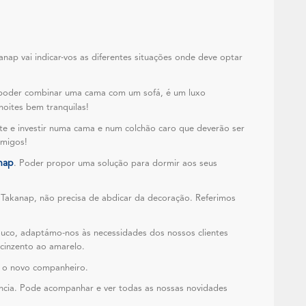
nap vai indicar-vos as diferentes situações onde deve optar
 poder combinar uma cama com um sofá, é um luxo
oites bem tranquilas!
te e investir numa cama e num colchão caro que deverão ser
amigos!
nap
. Poder propor uma solução para dormir aos seus
Takanap, não precisa de abdicar da decoração. Referimos
ouco, adaptámo-nos às necessidades dos nossos clientes
cinzento ao amarelo.
r o novo companheiro.
ência. Pode acompanhar e ver todas as nossas novidades