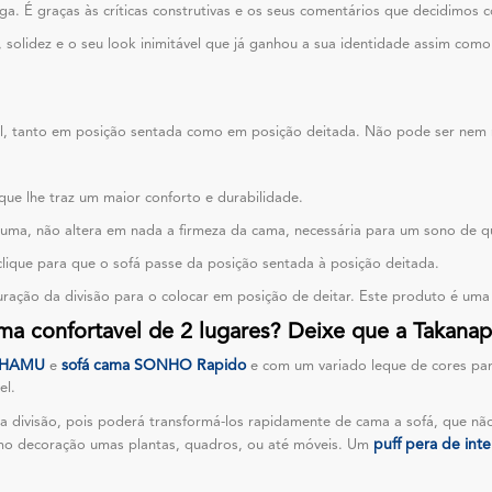
onga. É graças às críticas construtivas e os seus comentários que decidim
, solidez e o seu look inimitável que já ganhou a sua identidade assim com
vel, tanto em posição sentada como em posição deitada. Não pode ser nem
que lhe traz um maior conforto e durabilidade.
puma, não altera em nada a firmeza da cama, necessária para um sono de
lique para que o sofá passe da posição sentada à posição deitada.
uração da divisão para o colocar em posição de deitar. Este produto é um
ma confortavel de 2 lugares? Deixe que a Takanap
 SHAMU
sofá cama SONHO Rapido
e
e com um variado leque de cores para
el.
a divisão, pois poderá transformá-los rapidamente de cama a sofá, que não
puff pera de inte
omo decoração umas plantas, quadros, ou até móveis. Um