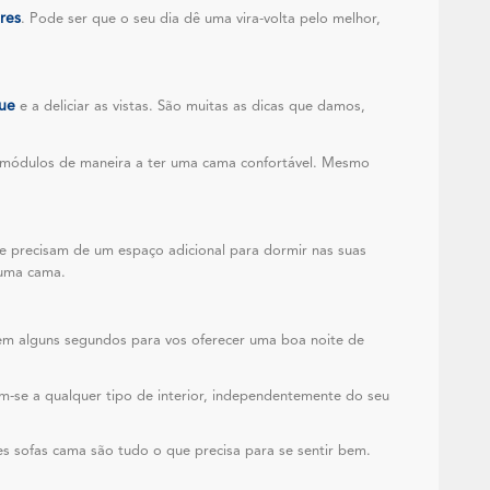
ares
. Pode ser que o seu dia dê uma vira-volta pelo melhor,
ue
e a deliciar as vistas. São muitas as dicas que damos,
 módulos de maneira a ter uma cama confortável. Mesmo
e precisam de um espaço adicional para dormir nas suas
numa cama.
e em alguns segundos para vos oferecer uma boa noite de
am-se a qualquer tipo de interior, independentemente do seu
es sofas cama são tudo o que precisa para se sentir bem.