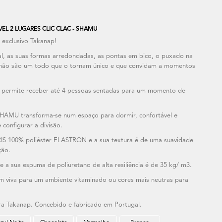
L 2 LUGARES CLIC CLAC - SHAMU
exclusivo Takanap!
oral, as suas formas arredondadas, as pontas em bico, o puxado na
lchão são um todo que o tornam único e que convidam a momentos
 permite receber até 4 pessoas sentadas para um momento de
 SHAMU transforma-se num espaço para dormir, confortável e
configurar a divisão.
IS 100% poliéster ELASTRON e a sua textura é de uma suavidade
ção.
 a sua espuma de poliuretano de alta resiliência é de 35 kg/ m3.
m viva para um ambiente vitaminado ou cores mais neutras para
a Takanap. Concebido e fabricado em Portugal.