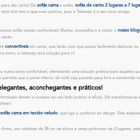
sofás cama
sofás de canto 2 lugares a 7 lug
 para dar certo! De
a sofás,
 este site tem o que mais precisa, pois a Takanap é o seu novo amigo.
nosso blog
ossos sofás camas confortáveis Shamu, aconselho-o a visitar o
 capas.
convertíveis
até
em cama, que farão com que possa facilmente deslocar os
 extra, a takanap terá solução para si!
os numa cama confortável, oferecendo uma solução prática para aqueles qu
ermite que a parte inferior do sofá seja puxada para fora e convertida 
 elegantes, aconchegantes e práticos!
onfortáveis devem o sucesso ao seu lado prático e eficaz. Ele transforma-s
chões!
sofás cama em tecido veludo
e
, que liga o conforto ao design. Eles adapt
firme, uns colchões de 28 cm de altura e umas poltronas de 2 lugares, est