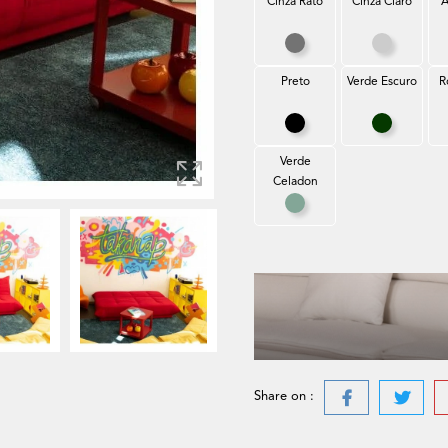
Cinza Rato
Cinza Claro
A
Cinza Rato
Cinza Cla
Preto
Verde Escuro
R
Preto
Verde Esc
Verde
Celadon
Verde Celadon
Share on :