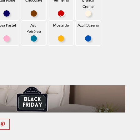
zul Noite
Chocolate
Vermelho
Branco
Creme
ro
Azul Noite
Chocolate
Vermelho
Branco Creme
osa Pastel
Azul
Mostarda
Azul Oceano
Petróleo
uro
Rosa Pastel
Azul Petróleo
Mostarda
Azul Oceano