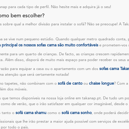
ap para cada tipo de perfil. Não hesite mais e adquira já o seu!
Como bem escolher?
s sobre qual a melhor divisão para instalar o sofá? Não se preocupe! A Taka
ha se vive num pequeno estúdio. Quando qualquer metro quadrado conta,
rincipal os nossos sofas cama são muito confortáveis
e prometem-vos n
nte para um quarto de crianças. De facto, as crianças crescem rapidamen
ca. Além disso, disporá de muito mais espaço para poder receber os seus 
sofas cama Taka
a razão para equipar a casa ou o apartamento com um dos
ma atenção que será certamente notada!
sofá de canto
chaise longue
como tapetes, não combinam com o
ou
? Com a 
além dos móveis.
s que temos disponíveis na nossa loja online em takanap.pt. De tudo um p
omo de verão, que o irão satisfazer em qualquer cor imaginável, desde o 
sofá cama shamu
sofá cama sonho
s tanto o
como o
, onde poderá decidi
sionais que lhe irão prestar a maior ajuda possível com serviços de excel
 por todo o país.