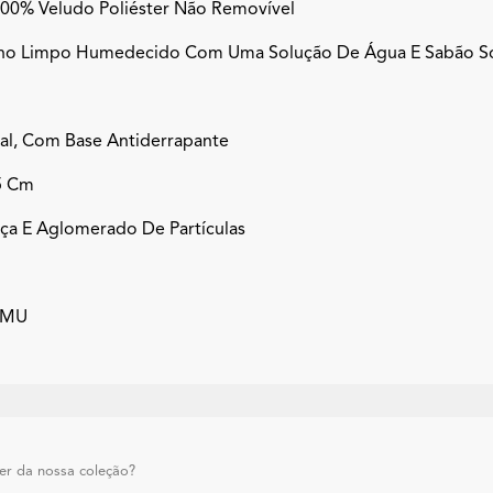
 100% Veludo Poliéster Não Removível
no Limpo Humedecido Com Uma Solução De Água E Sabão So
al, Com Base Antiderrapante
5 Cm
ça E Aglomerado De Partículas
HAMU
ler da nossa coleção?