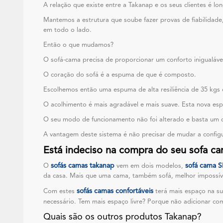
A relação que existe entre a Takanap e os seus clientes é l
Mantemos a estrutura que soube fazer provas de fiabilidade
em todo o lado.
Então o que mudamos?
O sofá-cama precisa de proporcionar um conforto inigualá
O coração do sofá é a espuma de que é composto.
Escolhemos então uma espuma de alta resiliência de 35 kgs 
O acolhimento é mais agradável e mais suave. Esta nova es
O seu modo de funcionamento não foi alterado e basta um c
A vantagem deste sistema é não precisar de mudar a config
Está indeciso na compra do seu sofa ca
sofás camas takanap
sofá cama
O
vem em dois modelos,
da casa. Mais que uma cama, também sofá, melhor impossív
sofás camas confortáveis
Com estes
terá mais espaço na su
necessário. Tem mais espaço livre? Porque não adicionar c
Quais são os outros produtos Takanap?