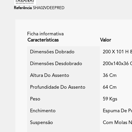
Referência
SHA02VDEEPRED
Ficha informativa
Características
Valor
Dimensões Dobrado
200 X 101 H 
Dimensões Desdobrado
200x140x36 C
Altura Do Assento
36 Cm
Profundidade Do Assento
64 Cm
Peso
59 Kgs
Enchimento
Espuma De Po
Suspensão
Com Molas No