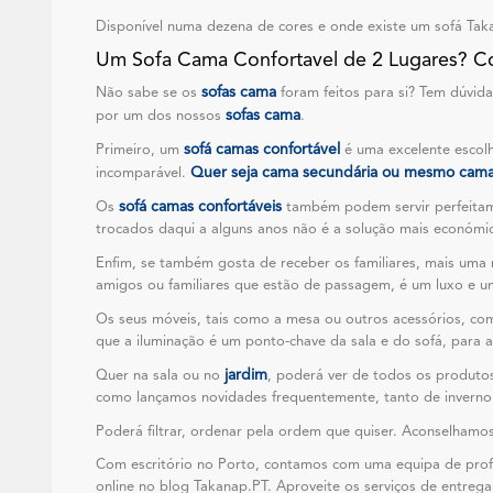
Disponível numa dezena de cores e onde existe um sofá Takan
Um Sofa Cama Confortavel de 2 Lugares? 
sofas cama
Não sabe se os
foram feitos para si? Tem dúvida
sofas cama
por um dos nossos
.
sofá camas confortável
Primeiro, um
é uma excelente escol
Quer seja cama secundária ou mesmo cama p
incomparável.
sofá camas confortáveis
Os
também podem servir perfeitame
trocados daqui a alguns anos não é a solução mais económi
Enfim, se também gosta de receber os familiares, mais um
amigos ou familiares que estão de passagem, é um luxo e u
Os seus móveis, tais como a mesa ou outros acessórios, 
que a iluminação é um ponto-chave da sala e do sofá, para 
jardim
Quer na sala ou no
, poderá ver de todos os produto
como lançamos novidades frequentemente, tanto de inverno c
Poderá filtrar, ordenar pela ordem que quiser. Aconselhamo
Com escritório no Porto, contamos com uma equipa de profis
online no blog Takanap.PT. Aproveite os serviços de entrega