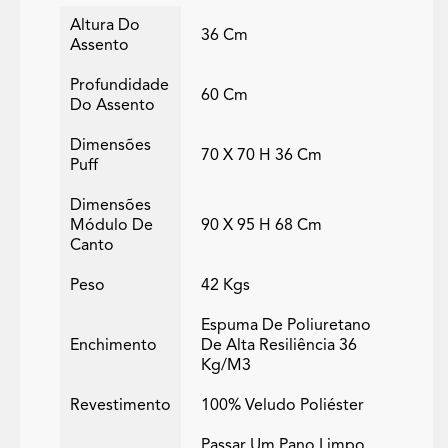
Altura Do
36 Cm
Assento
Profundidade
60 Cm
Do Assento
Dimensões
70 X 70 H 36 Cm
Puff
Dimensões
Módulo De
90 X 95 H 68 Cm
Canto
Peso
42 Kgs
Espuma De Poliuretano
Enchimento
De Alta Resiliência 36
Kg/m3
Revestimento
100% Veludo Poliéster
Passar Um Pano Limpo