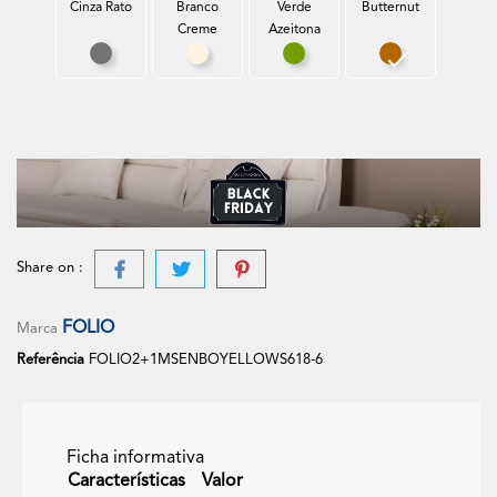
Cinza Rato
Branco
Verde
Butternut
Creme
Azeitona
Cinza Rato
Branco Creme
Verde Azeitona
Butternut
Share on :
FOLIO
Marca
Referência
FOLIO2+1MSENBOYELLOWS618-6
Ficha informativa
Características
Valor