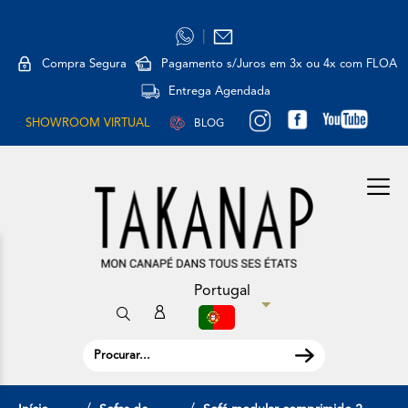
|
Compra Segura
Pagamento s/Juros em 3x ou 4x com FLOA
Entrega Agendada
SHOWROOM VIRTUAL
BLOG
Portugal