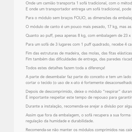
Onde um camião transporta 1 sofá tradicional, com o méto
E onde um transportador entrega um sofá tradicional, pode
Para o módulo sem braços FOLIO, as dimensões da embalag
O módulo de canto é um pouco mais pesado, 17 kg, mas as
Quanto ao puff, pesa apenas 8 kg, com embalagem de 23 x 
Para um sofá de 3 lugares com 1 puff quadrado, recebe 4 c
Fim das estruturas de madeira, das molas, das fitas elásti
Fim também das dificuldades de entrega, das paredes riscad
Todos estes detalhes fazem toda a diferença!
A parte de desembalar faz parte do conceito e tem um lado 
cortar o tecido (o uso de x-ato é fortemente desaconselhado
Depois de descomprimido, deixe o módulo “respirar” durant
É importante respeitar este tempo de repouso para garantir 
Durante a instalação, recomenda-se arejar a divisão por a
Assim que fora da embalagem, o sofá recupera a sua forma 
regulação da humidade e durabilidade.
Recomenda-se não manter os módulos comprimidos nas caixa