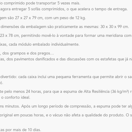
do comprimido pode transportar 5 vezes mais.
 agora entregar 5 sofás comprimidos, o que acelera o tempo de entrega.
em são 27 x 27 x 79 cm, com um peso de 12 kg.
 dimensões da embalagem são praticamente as mesmas: 30 x 30 x 99 cm.
23 x 78 cm, permitindo movê-lo à vontade para formar uma meridiana com 
aixas, cada módulo embalado individualmente.
cas, dos grampos e dos pregos…
as, dos pavimentos danificados e das discussões com os estafetas que já n
divertido: cada caixa inclui uma pequena ferramenta que permite abrir o s
).
e pelo menos 24 horas, para que a espuma de Alta Resiliência (36 kg/m³)
o conforto ideal.
lguns minutos. Após um longo período de compressão, a espuma pode ter a
original em poucas horas, e o vácuo não afeta a qualidade do produto. O
s por mais de 10 dias.