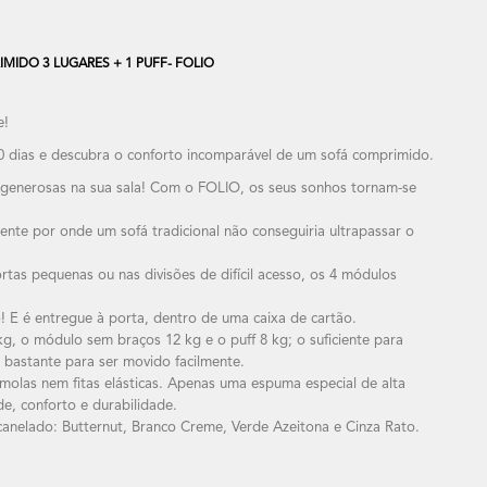
IDO 3 LUGARES + 1 PUFF- FOLIO
e!
 dias e descubra o conforto incomparável de um sofá comprimido.
 generosas na sua sala! Com o FOLIO, os seus sonhos tornam-se
te por onde um sofá tradicional não conseguiria ultrapassar o
tas pequenas ou nas divisões de difícil acesso, os 4 módulos
 é entregue à porta, dentro de uma caixa de cartão.
, o módulo sem braços 12 kg e o puff 8 kg; o suficiente para
o bastante para ser movido facilmente.
olas nem fitas elásticas. Apenas uma espuma especial de alta
de, conforto e durabilidade.
canelado: Butternut, Branco Creme, Verde Azeitona e Cinza Rato.