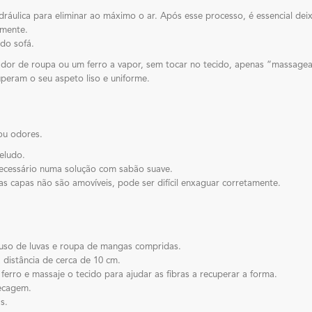
ulica para eliminar ao máximo o ar. Após esse processo, é essencial dei
lmente.
do sofá.
dor de roupa ou um ferro a vapor, sem tocar no tecido, apenas “massageand
uperam o seu aspeto liso e uniforme.
ou odores.
eludo.
ecessário numa solução com sabão suave.
 capas não são amovíveis, pode ser difícil enxaguar corretamente.
uso de luvas e roupa de mangas compridas.
distância de cerca de 10 cm.
 ferro e massaje o tecido para ajudar as fibras a recuperar a forma.
secagem.
s.