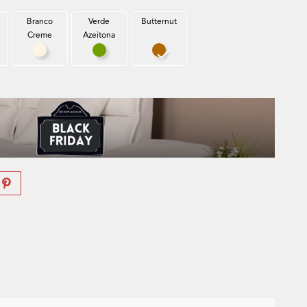
Branco
Verde
Butternut
Creme
Azeitona
za Rato
Branco Creme
Verde Azeitona
Butternut