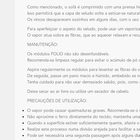
Como mencionado, o sofá é comprimido com uma prensa hidrá
Isso permitirá que a capa de veludo volte a esticar-se natura
Os vincos desaparecem sozinhos em alguns dias, com o uso 
Para aperfeiçoar o aspeto do veludo, pode usar um vaporiza
O vapor atua sobre as fibras, que ao aquecer relaxam e rec
MANUTENÇÃO:
Os módulos FOLIO não são desenfundáveis.
Recomenda-se limpeza regular para evitar o acúmulo de pó 
Aspire regularmente os módulos para levantar as fibras do v
De seguida, passe um pano macio e húmido, embebido se n
Tenha cuidado para não usar demasiado sabão, pois, como as
Deixe secar ao ar livre ou utilize um secador de cabelo.
PRECAUÇÕES DE UTILIZAÇÃO:
O vapor pode causar queimaduras graves. Recomenda-se o 
Não aproxime o ferro diretamente do tecido; mantenha uma 
Quando a superfície estiver suficientemente quente, afaste o
Realize este processo numa divisão arejada para facilitar a 
Pode ser necessária uma segunda passagem após alguns dia