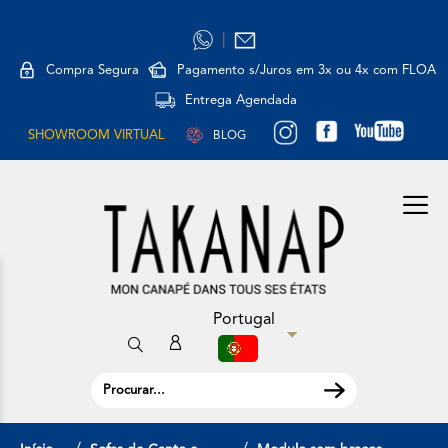
|
Compra Segura
Pagamento s/Juros em 3x ou 4x com FLOA
Entrega Agendada
SHOWROOM VIRTUAL
BLOG
Portugal