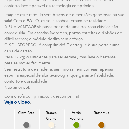
Experimente o modelo FOLIO durante 30 dias e descubra o
conforto incomparável da tecnologia comprimida.
Imagine este módulo sem braços de dimensões generosas na sua
sala! Com o FOLIO, os seus sonhos tornam-se realidade.
A SUA VANTAGEM: passa por onde uma poltrona clássica não
conseguiria. Em escadas íngremes, portas estreitas e divisões de
difícil acesso; o módulo desliza sem esforço.
O SEU SEGREDO: é comprimido! E entregue à sua porta numa
caixa de cartão.
Pesa 12 kg; o suficiente para ser estável, mas leve o bastante
para se mover facilmente.
Sem estrutura de madeira, sem molas nem correias; apenas
espuma especial de alta tecnologia, que garante fiabilidade,
conforto e durabilidade.
Não amovível.
Com o sofá comprimido… descomprima!
Veja o vídeo
.
Cinza Rato
Branco
Verde
Butternut
Creme
Azeitona
Cinza Rato
Branco Creme
Verde Azeitona
Butternut