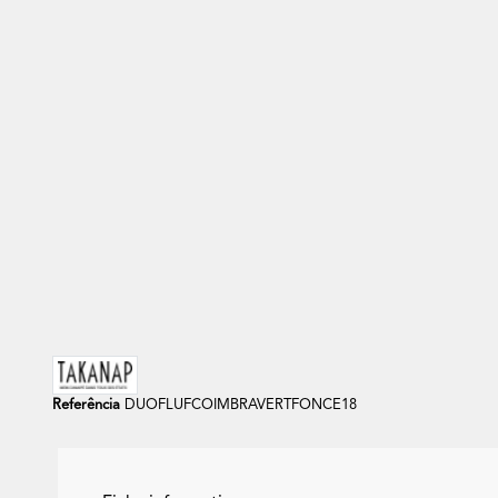
Out of stock
Modulo Sofa Chaise Longue Moderno
Bombazine - FLUFFY DUO
+1
Cappuccino
Ecru
Referência
DUOFLUFCOIMBRAVERTFONCE18