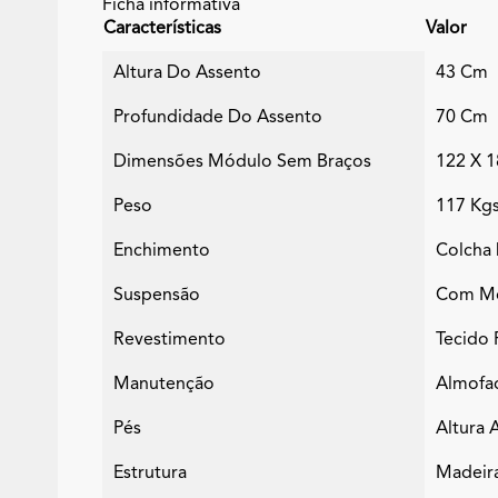
Ficha informativa
Características
Valor
Altura Do Assento
43 Cm
Profundidade Do Assento
70 Cm
Dimensões Módulo Sem Braços
122 X 
Peso
117 Kg
Enchimento
Colcha 
Suspensão
Com Mol
Revestimento
Tecido 
Manutenção
Almofad
Pés
Altura 
Estrutura
Madeir