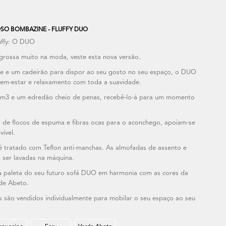
SO BOMBAZINE - FLUFFY DUO
uffy: O DUO
grossa muito na moda, veste esta nova versão.
e e um cadeirão para dispor ao seu gosto no seu espaço, o DUO
em-estar e relaxamento com toda a suavidade.
m3 e um edredão cheio de penas, recebê-lo-á para um momento
 de flocos de espuma e fibras ocas para o aconchego, apoiam-se
ível.
é tratado com Teflon anti-manchas. As almofadas de assento e
 ser lavadas na máquina.
 paleta do seu futuro sofá DUO em harmonia com as cores da
rde Abeto.
são vendidos individualmente para mobilar o seu espaço ao seu