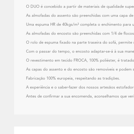
O DUO é concebido a partir de materiais de qualidade super
As almofadas do assento são preenchidas com uma capa de ed
Uma espuma HR de 40kgs/m³ completa o enchimento para u
As almofadas do encosto são preenchidas com 1/4 de flocos 
O rolo de espuma fixado na parte traseira do sofá, permite 
Com o passar do tempo, o encosto adaptar-se-á à sua manei
O revestimento em tecido FROCA, 100% poliéster, é trata
As capas do assento e do encosto são removíveis e podem s
Fabricação 100% europeia, respeitando as tradições.
A experiência e o saber-fazer dos nossos artesãos estofador
Antes de confirmar a sua encomenda, aconselhamos que veri