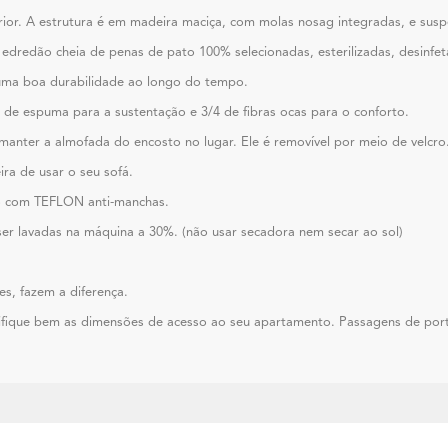
ior. A estrutura é em madeira maciça, com molas nosag integradas, e suspe
redão cheia de penas de pato 100% selecionadas, esterilizadas, desinfeta
ma boa durabilidade ao longo do tempo.
de espuma para a sustentação e 3/4 de fibras ocas para o conforto.
manter a almofada do encosto no lugar. Ele é removível por meio de velcro
ra de usar o seu sofá.
do com TEFLON anti-manchas.
er lavadas na máquina a 30%. (não usar secadora nem secar ao sol)
es, fazem a diferença.
fique bem as dimensões de acesso ao seu apartamento. Passagens de port