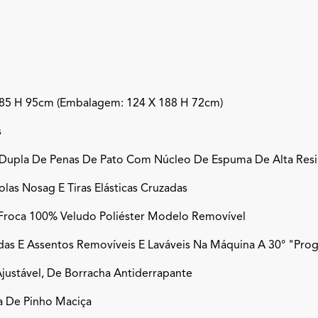
185 H 95cm (embalagem: 124 X 188 H 72cm)
s
Dupla De Penas De Pato Com Núcleo De Espuma De Alta Resil
as Nosag E Tiras Elásticas Cruzadas
Froca 100% Veludo Poliéster Modelo Removível
as E Assentos Removíveis E Laváveis Na Máquina A 30° "pro
Ajustável, De Borracha Antiderrapante
a De Pinho Maciça