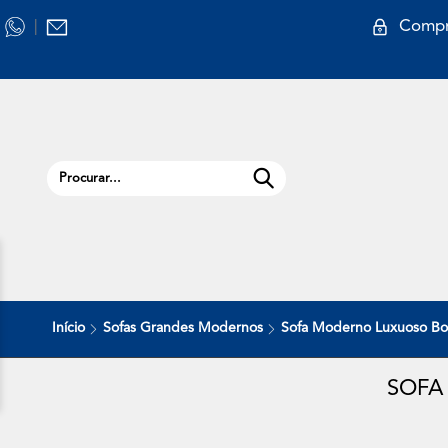
Compr
|
Início
Sofas Grandes Modernos
Sofa Moderno Luxuoso B
SOFA