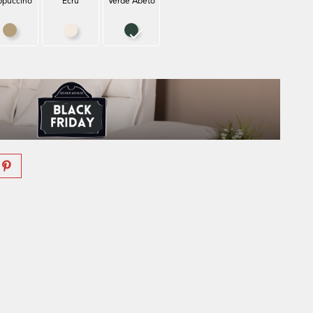
ppuccino
Ecru
Verde Abeto
Cappuccino
Ecru
Verde Abeto