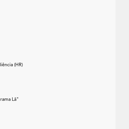
iência (HR)
grama Lã"