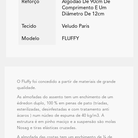
Reforço
Algodão De 90cm De
Comprimento E Um
Diâmetro De 12cm
Tecido
Veludo Paris
Modelo
FLUFFY
O Fluffy foi concedido a partir de materiais de grande
qualidade.
As almofadas do assento tem um enchimento de um
édredon duplo, 100 % em penas de pato (triadas,
esterilizadas, desinfestadas e com tratamento anti
ácaros ) num núcleo de espuma de 40 kg/m3. A
estrutura é em pinho maciço e a suspensão são molas
Nosag e tiras elásticas cruzadas.
A almofada das costas tem um enchimento de ¼ de