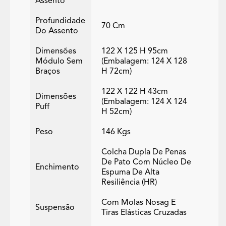
Assento
Profundidade
70 Cm
Do Assento
Dimensões
122 X 125 H 95cm
Módulo Sem
(embalagem: 124 X 128
Braços
H 72cm)
122 X 122 H 43cm
Dimensões
(embalagem: 124 X 124
Puff
H 52cm)
Peso
146 Kgs
Colcha Dupla De Penas
De Pato Com Núcleo De
Enchimento
Espuma De Alta
Resiliência (HR)
Com Molas Nosag E
Suspensão
Tiras Elásticas Cruzadas