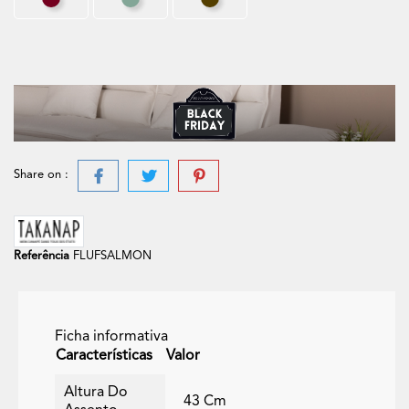
Bordeaux
Verde Celadon
Ébano
Share on :
Referência
FLUFSALMON
Ficha informativa
Características
Valor
Altura Do
43 Cm