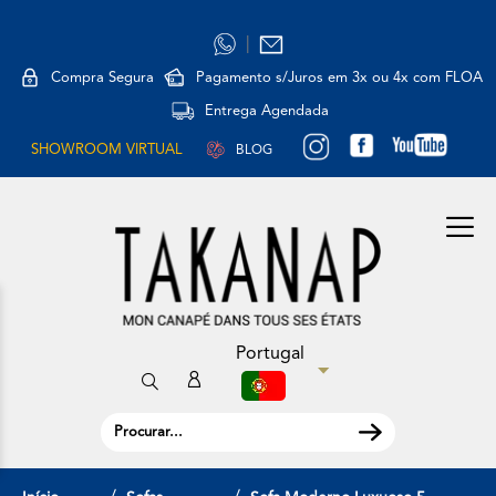
|
Compra Segura
Pagamento s/Juros em 3x ou 4x com FLOA
Entrega Agendada
SHOWROOM VIRTUAL
BLOG
Portugal