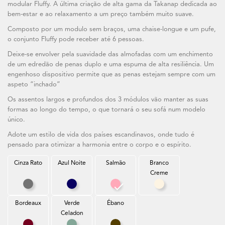
modular Fluffy. A última criação de alta gama da Takanap dedicada ao
bem-estar e ao relaxamento a um preço também muito suave.
Composto por um modulo sem braços, uma chaise-longue e um pufe,
o conjunto Fluffy pode receber até 6 pessoas.
Deixe-se envolver pela suavidade das almofadas com um enchimento
de um edredão de penas duplo e uma espuma de alta resiliência. Um
engenhoso dispositivo permite que as penas estejam sempre com um
aspeto “inchado”
Os assentos largos e profundos dos 3 módulos vão manter as suas
formas ao longo do tempo, o que tornará o seu sofá num modelo
único.
Adote um estilo de vida dos países escandinavos, onde tudo é
pensado para otimizar a harmonia entre o corpo e o espírito.
Cinza Rato
Azul Noite
Salmão
Branco
Creme
Cinza Rato
Azul Noite
Salmão
Branco Creme
Bordeaux
Verde
Ébano
Celadon