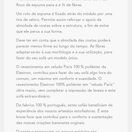
floco de espuma para a e ¾ de fibras.
Um rolo de espuma é fixado atrás do módulo por uma
tira de velcro. Permite assim reforçar o apoio da
almofada de costas sobre a estrutura, a fim de evitar
que ele perca a sua forma.
Deve ter em conta que a almofada das costas poderá
parecer menos firme ao longo do tempo. As fibras
adaptar-se-ão à sua morfologia e à sua utilização, para
fazer do seu sofá um modelo único.
O revestimento em veludo Paris 100 % poliéster da
Elastron, contribui para fazer do seu sofá algo fora do
comum, um máximo em conforto e suavidade. O
revestimento Elastron 100% poliéster em "veludo Paris"
ultra macio, vem completar a impressão de leveza a este
sofá extraordinário.
De fabrico 100 % português, estes sofás beneficiam da
experiência dos nossos artesãos estofadores. É este
know-how que contribui para o conforto e sustentação
das nossas criações banstante orginais.
Durante o transporte, os nossos módulos são