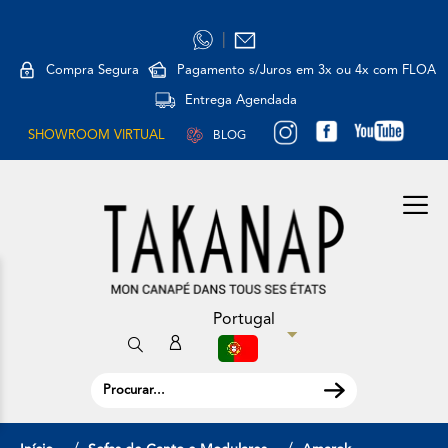
|
Compra Segura
Pagamento s/Juros em 3x ou 4x com FLOA
Entrega Agendada
SHOWROOM VIRTUAL
BLOG
Portugal