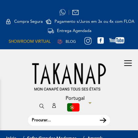
|
Compra Segura
Pagamento s/Juros em 3x ou 4x com FLOA
Entrega Agendada
SHOWROOM VIRTUAL
BLOG
Portugal