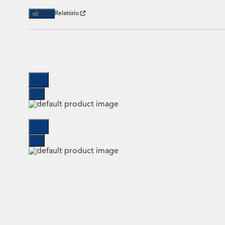
Útil
(0)
Relatório