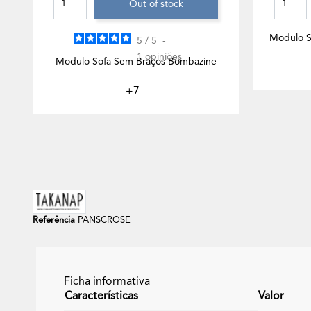
Out of stock
Modulo S
5
/
5
-
1
opiniões
Modulo Sofa Sem Braços Bombazine
+7
Referência
PANSCROSE
Ficha informativa
Características
Valor