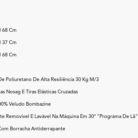
H 68 Cm
H 37 Cm
H 68 Cm
e Poliuretano De Alta Resiliência 30 Kg M/3
s Nosag E Tiras Elásticas Cruzadas
00% Veludo Bombazine
te Removível E Lavável Na Máquina Em 30° "programa De Lã"
Com Borracha Antiderrapante