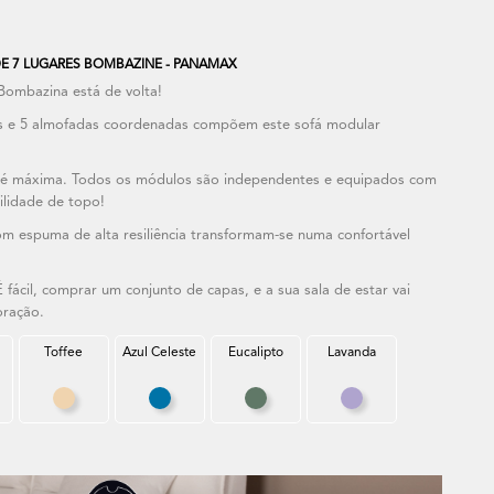
E 7 LUGARES BOMBAZINE - PANAMAX
Bombazina está de volta!
is e 5 almofadas coordenadas compõem este sofá modular
 é máxima. Todos os módulos são independentes e equipados com
ilidade de topo!
com espuma de alta resiliência transformam-se numa confortável
fácil, comprar um conjunto de capas, e a sua sala de estar vai
oração.
Toffee
Azul Celeste
Eucalipto
Lavanda
nco Creme
Toffee
Azul Celeste
Eucalipto
Lavanda