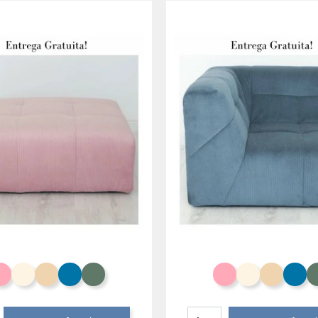
Salmão
Branco Creme
Toffee
Azul Celeste
Eucalipto
Salmão
Branco Crem
Toffee
Az