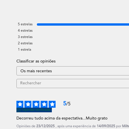
5
estrelas
4
estrelas
3
estrelas
2
estrelas
1
estrela
Classificar as opiniões
5
/
5
Opinião verificada
Decorreu tudo acima da espectativa...Muito grato
Opiniões de
23/12/2025
, após uma experiência de
14/09/2025
por
Milt