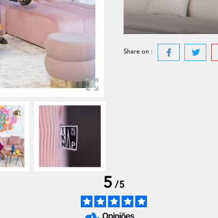
Share on :
5
/
5