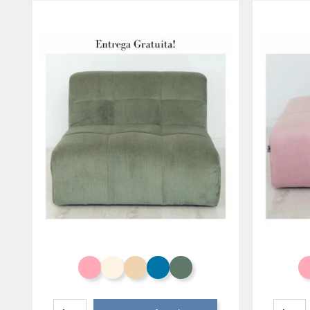
Salmão
Branco Creme
Toffee
Azul Celeste
Eucalipto