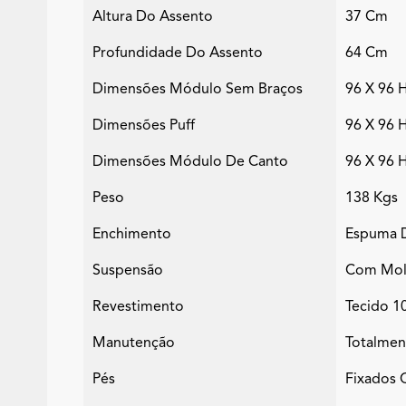
Altura Do Assento
37 Cm
Profundidade Do Assento
64 Cm
Dimensões Módulo Sem Braços
96 X 96 
Dimensões Puff
96 X 96 
Dimensões Módulo De Canto
96 X 96 
Peso
138 Kgs
Enchimento
Espuma D
Suspensão
Com Mola
Revestimento
Tecido 1
Manutenção
Totalmen
Pés
Fixados 