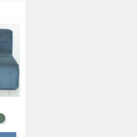
e
ul Celeste
Eucalipto