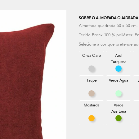
SOBRE O ALMOFADA QUADRADA 
Almofada quadrada 50 x 50 cm. C
Tecido Bronx 100 % poliéster. En
Selecione a cor que pretende aq
Cinza Claro
Azul
Turquesa
Cinza Claro
Azul Turq
Taupe
Verde Água
Taupe
Verde Ág
Mostarda
Verde
Azeitona
Mostarda
Verde Aze