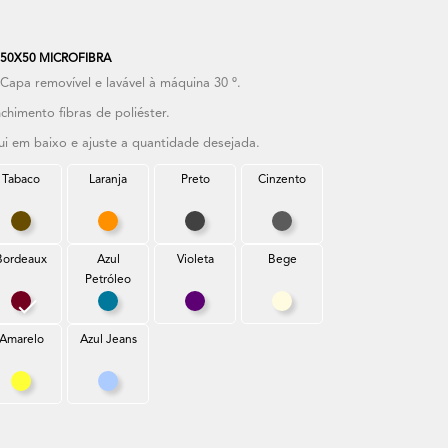
50X50 MICROFIBRA
apa removível e lavável à máquina 30 º.
chimento fibras de poliéster.
ui em baixo e ajuste a quantidade desejada.
Tabaco
Laranja
Preto
Cinzento
uesa
Tabaco
Laranja
Preto
Cinzento
Bordeaux
Azul
Violeta
Bege
Petróleo
ua
Bordeaux
Azul Petróleo
Violeta
Bege
Amarelo
Azul Jeans
itona
Amarelo
Azul Jeans