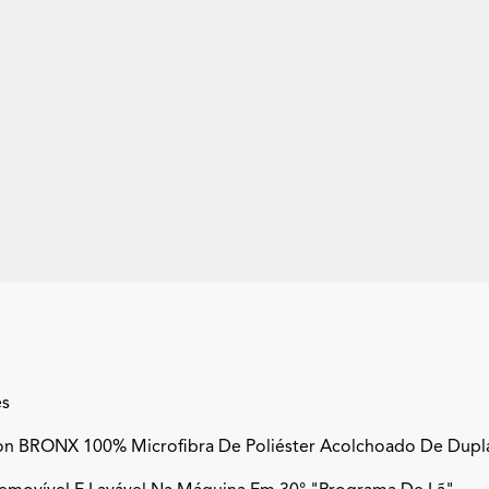
Sofa Chaise Longue 5 Lugares
Microfibra - CONCEPT
+21
es
ron BRONX 100% Microfibra De Poliéster Acolchoado De Dupl