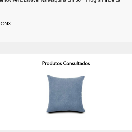
emovível E Lavável Na Máquina Em 30° "programa De Lã"
BRONX
Produtos Consultados