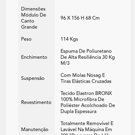
Dimensões
Módulo De
96 X 156 H 68 Cm
Canto
Grande
Peso
114 Kgs
Espuma De Poliuretano
Enchimento
De Alta Resiliência 30 Kg
M/3
Com Molas Nosag E
Suspensão
Tiras Elásticas Cruzadas
Tecido Elastron BRONX
100% Microfibra De
Revestimento
Poliéster Acolchoado De
Dupla Espessura
Totalmente Removível E
Manutenção
Lavável Na Máquina Em