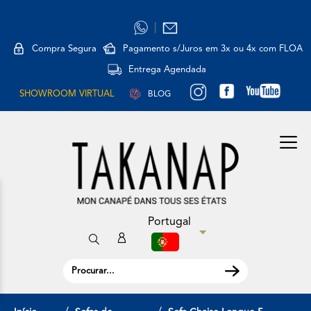
|
Compra Segura
Pagamento s/Juros em 3x ou 4x com FLOA
Entrega Agendada
SHOWROOM VIRTUAL
BLOG
Portugal