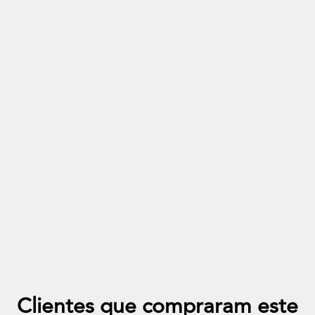
Cinza Claro
Azul Turquesa
Tabaco
Preto
Cinzento
Out of stock
Modulo Sofa Chaise Longue Microfibra
+23
Clientes que compraram este