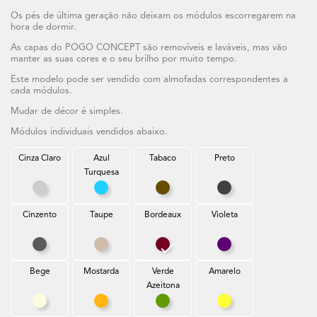
Os pés de última geração não deixam os módulos escorregarem na
hora de dormir.
As capas do POGO CONCEPT são removíveis e laváveis, mas vão
manter as suas cores e o seu brilho por muito tempo.
Este modelo pode ser vendido com almofadas correspondentes a
cada módulos.
Mudar de décor é simples.
Módulos individuais vendidos abaixo.
Cinza Claro
Azul
Tabaco
Preto
Turquesa
Cinza Claro
Azul Turquesa
Tabaco
Preto
Cinzento
Taupe
Bordeaux
Violeta
Cinzento
Taupe
Bordeaux
Violeta
Bege
Mostarda
Verde
Amarelo
Azeitona
Bege
Mostarda
Verde Azeitona
Amarelo