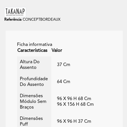
Referência
CONCEPTBORDEAUX
Ficha informativa
Características
Valor
Altura Do
37 Cm
Assento
Profundidade
64 Cm
Do Assento
Dimensões
96 X 96 H 68 Cm
Módulo Sem
96 X 156 H 68 Cm
Braços
Dimensões
96 X 96 H 37 Cm
Puff