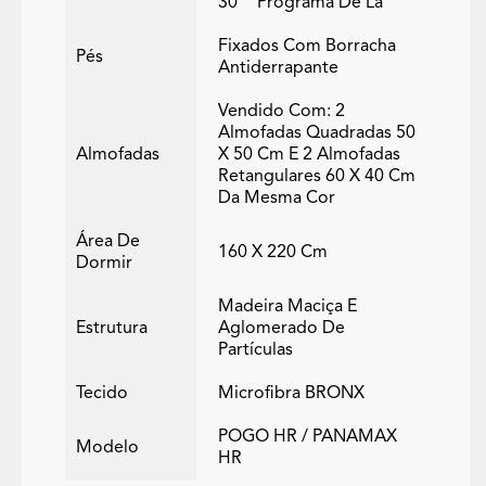
30° "programa De Lã"
Fixados Com Borracha
Pés
Antiderrapante
Vendido Com: 2
Almofadas Quadradas 50
Almofadas
X 50 Cm E 2 Almofadas
Retangulares 60 X 40 Cm
Da Mesma Cor
Área De
160 X 220 Cm
Dormir
Madeira Maciça E
Estrutura
Aglomerado De
Partículas
Tecido
Microfibra BRONX
POGO HR / PANAMAX
Modelo
HR