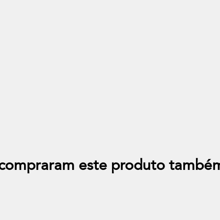
Out of stock
Out of stoc
lo Sofa De Canto Grande
Modulo Sofa Chaise Longue M
Microfibra
+23
+23
e compraram este produto també