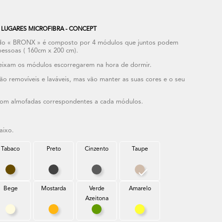
 LUGARES MICROFIBRA - CONCEPT
 « BRONX » é composto por 4 módulos que juntos podem
pessoas ( 160cm x 200 cm).
eixam os módulos escorregarem na hora de dormir.
emovíveis e laváveis, mas vão manter as suas cores e o seu
com almofadas correspondentes a cada módulos.
aixo.
Tabaco
Preto
Cinzento
Taupe
uesa
Tabaco
Preto
Cinzento
Taupe
Bege
Mostarda
Verde
Amarelo
Azeitona
Bege
Mostarda
Verde Azeitona
Amarelo