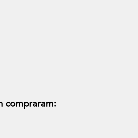
k
icrofibra
m compraram: