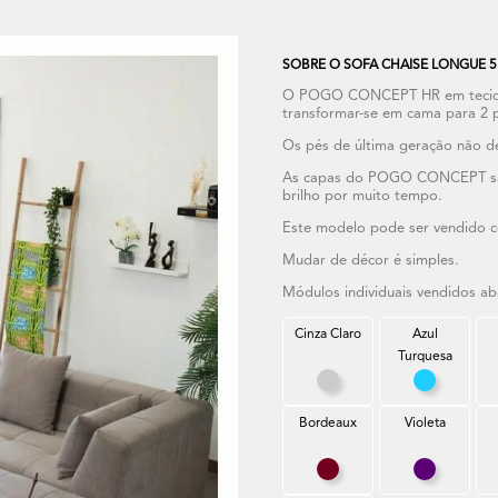
SOBRE O SOFA CHAISE LONGUE 5
O POGO CONCEPT HR em tecido
transformar-se em cama para 2 
Os pés de última geração não d
As capas do POGO CONCEPT são r
brilho por muito tempo.
Este modelo pode ser vendido 
Mudar de décor é simples.
Módulos individuais vendidos ab
Cinza Claro
Azul
Turquesa
Cinza Claro
Azul Turq
Bordeaux
Violeta
Bordeaux
Violeta