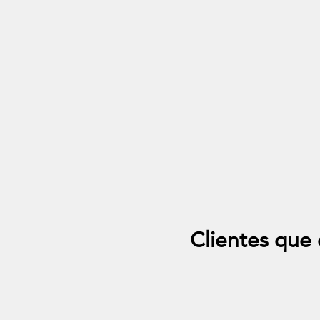
Out of stock
Modulo Sofa Puff Quadrado Microfibra
Modu
+23
Clientes qu