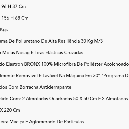
X 96 H 37 Cm
X 156 H 68 Cm
 Kgs
ma De Poliuretano De Alta Resiliência 30 Kg M/3
Molas Nosag E Tiras Elásticas Cruzadas
ido Elastron BRONX 100% Microfibra De Poliéster Acolchoado
almente Removível E Lavável Na Máquina Em 30° "programa D
ados Com Borracha Antiderrapante
dido Com: 2 Almofadas Quadradas 50 X 50 Cm E 2 Almofadas
 X 220 Cm
eira Maciça E Aglomerado De Partículas