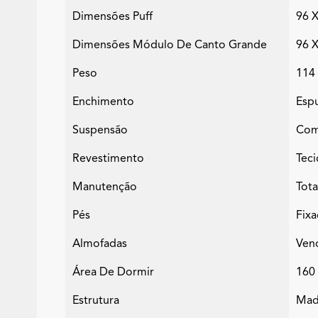
Dimensões Puff
96 
Dimensões Módulo De Canto Grande
96 
Peso
114
Enchimento
Espu
Suspensão
Com 
Revestimento
Tec
Manutenção
Tot
Pés
Fix
Almofadas
Ven
Área De Dormir
160
Estrutura
Mad