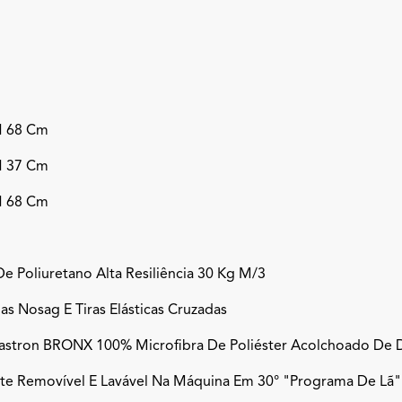
H 68 Cm
H 37 Cm
H 68 Cm
e Poliuretano Alta Resiliência 30 Kg M/3
s Nosag E Tiras Elásticas Cruzadas
lastron BRONX 100% Microfibra De Poliéster Acolchoado De 
te Removível E Lavável Na Máquina Em 30° "programa De Lã"