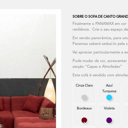
SOBRE O SOFA DE CANTO GRAND
Finalmente o PANAMAX em cor li
resiliência. Crie o seu espaço 
Em versão panorâmica, para uma
Panamax saberá seduzi-lo pela 
Vai apreciar particularmente a es
Pode mudar de cor, acrescentar
secção “Capas e Almofadas”
Este sofá é vendido com almofa
Cinza Claro
Azul
Turquesa
Cinza Claro
Azul Turq
Bordeaux
Violeta
Bordeaux
Violeta