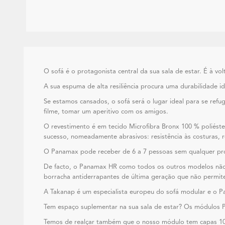
O sofá é o protagonista central da sua sala de estar. É à 
A sua espuma de alta resiliência procura uma durabilidade i
Se estamos cansados, o sofá será o lugar ideal para se refu
filme, tomar um aperitivo com os amigos.
O revestimento é em tecido Microfibra Bronx 100 % poliést
sucesso, nomeadamente abrasivos: resistência às costuras, re
O Panamax pode receber de 6 a 7 pessoas sem qualquer pr
De facto, o Panamax HR como todos os outros modelos não 
borracha antiderrapantes de última geração que não perm
A Takanap é um especialista europeu do sofá modular e o P
Tem espaço suplementar na sua sala de estar? Os módulos 
Temos de realçar também que o nosso módulo tem capas 10