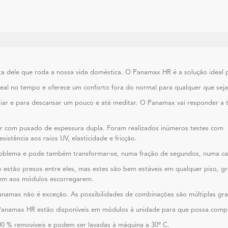
volta dele que roda a nossa vida doméstica. O Panamax HR é a solução ide
deal no tempo e oferece um conforto fora do normal para qualquer que seja 
giar e para descansar um pouco e até meditar. O Panamax vai responder a t
er com puxado de espessura dupla. Foram realizados inúmeros testes com
sistência aos raios UV, elasticidade e fricção.
oblema e pode também transformar-se, numa fração de segundos, numa c
estão presos entre eles, mas estes são bem estáveis em qualquer piso, g
item aos módulos escorregarem.
anamax não é exceção. As possibilidades de combinações são múltiplas gr
Panamax HR estão disponíveis em módulos à unidade para que possa comple
0 % removíveis e podem ser lavadas à máquina a 30º C.