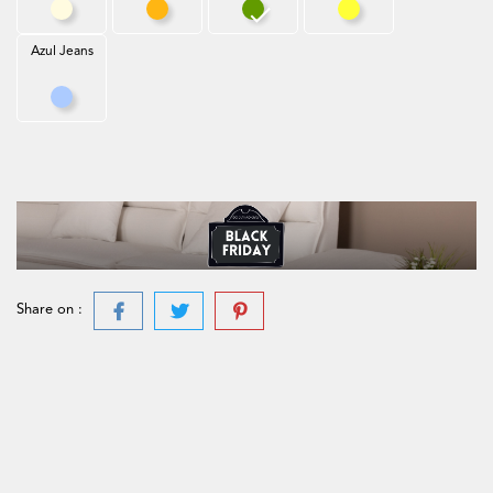
Bege
Mostarda
Verde Azeitona
Amarelo
Azul Jeans
Azul Jeans
Share on :