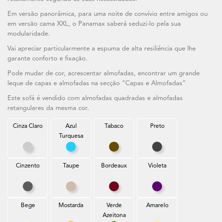
Em versão panorâmica, para uma noite de convívio entre amigos ou
em versão cama XXL, o Panamax saberá seduzi-lo pela sua
modularidade.
Vai apreciar particularmente a espuma de alta resiliência que lhe
garante conforto e fixação.
Pode mudar de cor, acrescentar almofadas, encontrar um grande
leque de capas e almofadas na secção “Capas e Almofadas”
Este sofá é vendido com almofadas quadradas e almofadas
retangulares da mesma cor.
Cinza Claro
Azul
Tabaco
Preto
Turquesa
Cinza Claro
Azul Turquesa
Tabaco
Preto
Cinzento
Taupe
Bordeaux
Violeta
Cinzento
Taupe
Bordeaux
Violeta
Bege
Mostarda
Verde
Amarelo
Azeitona