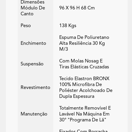
Dimensões
Módulo De
96 X 96 H 68 Cm
Canto
Peso
138 Kgs
Espuma De Poliuretano
Enchimento
Alta Resiliência 30 Kg
M/3
Com Molas Nosag E
Suspensão
Tiras Elásticas Cruzadas
Tecido Elastron BRONX
100% Microfibra De
Revestimento
Poliéster Acolchoado De
Dupla Espessura
Totalmente Removível E
Manutenção
Lavável Na Máquina Em
30° "programa De Lã"