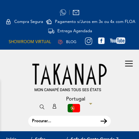
|
Compra Segura
Pagamento s/Juros em 3x ou 4x com FLOA
Entrega Agendada
SHOWROOM VIRTUAL
BLOG
Portugal