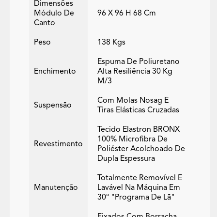
Dimensões
Módulo De
96 X 96 H 68 Cm
Canto
Peso
138 Kgs
Espuma De Poliuretano
Enchimento
Alta Resiliência 30 Kg
M/3
Com Molas Nosag E
Suspensão
Tiras Elásticas Cruzadas
Tecido Elastron BRONX
100% Microfibra De
Revestimento
Poliéster Acolchoado De
Dupla Espessura
Totalmente Removível E
Manutenção
Lavável Na Máquina Em
30° "programa De Lã"