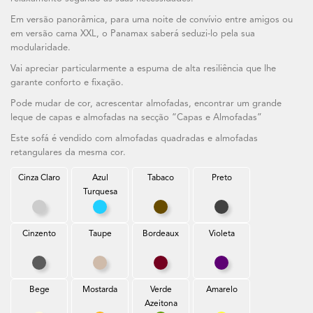
Em versão panorâmica, para uma noite de convívio entre amigos ou
em versão cama XXL, o Panamax saberá seduzi-lo pela sua
modularidade.
Vai apreciar particularmente a espuma de alta resiliência que lhe
garante conforto e fixação.
Pode mudar de cor, acrescentar almofadas, encontrar um grande
leque de capas e almofadas na secção “Capas e Almofadas”
Este sofá é vendido com almofadas quadradas e almofadas
retangulares da mesma cor.
Cinza Claro
Azul
Tabaco
Preto
Turquesa
Cinza Claro
Azul Turquesa
Tabaco
Preto
Cinzento
Taupe
Bordeaux
Violeta
Cinzento
Taupe
Bordeaux
Violeta
Bege
Mostarda
Verde
Amarelo
Azeitona