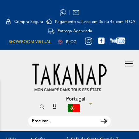
|
Compra Segura
Pagamento s/Juros em 3x ou 4x com FLOA
Entrega Agendada
SHOWROOM VIRTUAL
BLOG
Portugal