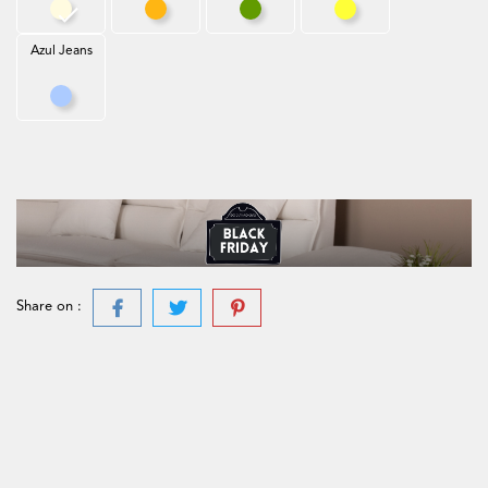
Bege
Mostarda
Verde Azeitona
Amarelo
Azul Jeans
Azul Jeans
Share on :